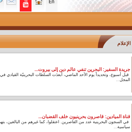
ير: البحرين تنفي عالم دين إلى بيروت...
وتحديداً يوم الأحد الماضي، أبعدَت السلطات البحرينيّة القيادي في
دين: قاصرون بحرينيون خلف القضبان...
البحرينية عدد من القاصرين. اعتقلوا، كما غيرهم من البالغين، بتهم