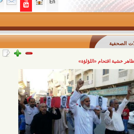
ة
اقتحام «اللؤلؤة»