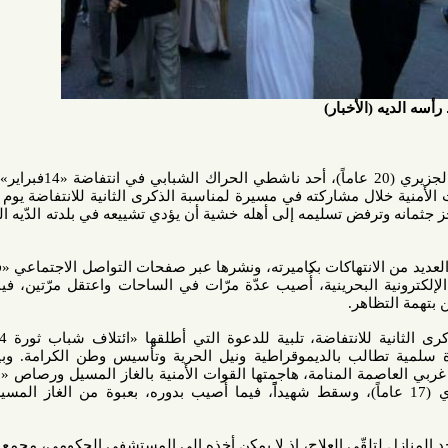
لأخبار)
المنامة | الشاب محمود عيسى الجزيري (20 عاماً)، أحد ناشطي الحراك الشبابي في انتفاضة «14فبراير»، قتل منذ
أسبوع جراء إصابته بنيران القوات الأمنية خلال مشاركته في مسيرة لمناسبة الذكرى الثانية للانتفاضة يوم 14 شباط
فض تسليمه إلى أهله خشية أن يؤدي تشييعه في بلدته الدّيه الى الزحف
الانتهاكات بكاميرته، ونشرها عبر صفحات التواصل الاجتماعي «فايسبوك»
 البحرينية، أُصيب عدّة مرّات في الساحات واعتقل مرّتين، فيما شقيقه
اهر.
خرج صبيحة 14 شباط، في الذكرى الثانية للانتفاضة، تلبية للدعوة التي أطلقها «ائتلاف شباب ثورة 14 فبراير»
لب بالديموقراطية ونيل الحرية وتأسيس وطن الكرامة. وبينما كانت
مة المنامة، هاجمتها القوات الأمنية بالغاز المسيل ورصاص «الشوزن»،
بن خاله حسين الجزيري (17 عاماً)، وسقط شهيداًً، فيما أُصيب بدوره، بعبوة من الغاز المسيل للدموع
قّي العلاج، إذ لا يمكن أخذه إلى المستشفى الحكومي، مجمع السلمانية