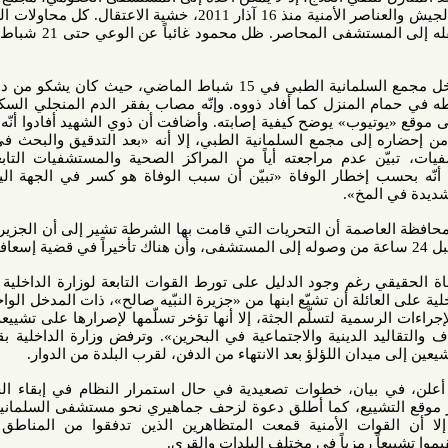
الطبي، المحاصر من قبل قوات الجيش والعناصر الأمنية منذ 16 آذار 2011، خشية الاعتقال. كل محاولات العلاج باءت
بالفشل، فاضطرت العائلة إلى نقله إلى المستشفى المحاصر. ظل محمود غائباً عن الوعي حتى 21 شباط، حين جاء
وزارة الصحة قالت إنّ محمود دخل مجمع السلمانية الطبي في 15 شباط الماضي، حيث كان يشكو من دوار ودوخة
نزل كما أفاد ذووه. وإنّه مصاب بفقر الدم المنجلي السكلر»، على
يوب» يوضح كيفية إصابته. وأضافت أن ذوي الشهيد أفادوا أنّه عولج في
ى مجمع السلمانية الطبي، إلا أنه «بعد التدقيق والبحث في سجلات
عدم مراجعته أياً من المراكز الصحية والمستشفيات التابعة لوزارة
إخطار الوفاة «تبيّن أن سبب الوفاة هو كسر في الجهة اليسرى من
مخ».
صمة أن التحريات التي قامت بها الشرطة تشير إلى أن الجزيري كان قد
رغم وجود الدليل على تورط القوات التابعة لوزارة الداخلية في مقتل
لة أن تشيّع ابنها من «جزيرة النبّيه صالح»، ذات المدخل الواحد. وقالت
مية لتسلّم الجثة، إلا أنها تؤخر تسلّمها لإصرارها على تشييعه في بلدة
يد الدينية والاجتماعية في البحرين». وترفض وزارة الداخلية بقوة تشييع
 اللؤلؤ بعد الانتهاء من الدفن، لقرب البلدة من الدوار.
راير» أعلن، في بيان، خطوات تصعيدية في حال استمرار النظام في إبقاء الجثة رهينة
التشييع، كما أطلق دعوة لزحف جماهيري نحو مستشفى السلمانية أول من
وات الأمنية قمعت المتظاهرين الذين تدفقوا من المناطق المحيطة
 رمزياً في مختلف البلدات والقرى.