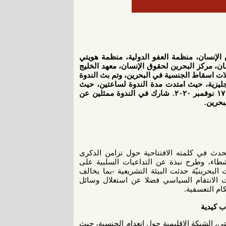
 الإنسان، منظمة العفو الدولية، منظمة هويتي
سان، مركز البحرين لحقوق الإنسان، معهد الخليج
لات اسقاط الجنسية في البحرين، وتم بث الندوة
إنجليزية، حيث امتدت مدة الندوة لساعتين، حيث
بدأت الندوة في تمام الساعة التاسعة بتوقيت البحرين وذلك بتاريخ ١٧ نوفمبر ٢٠٢٠. شارك في الندوة ممثلين عن
بحرين.
حدث في كلمته الافتتاحية حول تزامن الذكرى
شطاء، وطرح نبذة عن التداعيات السلبية على
بحرينيّة حدثت البيئة التشريعية -بما يخالف
ت الانتقام السياسي فضلا عن استغلال وسائل
ام التعسفية.
ب كيدية
ي، الشبكة الإقليمية حول انعدام الجنسية، حيث