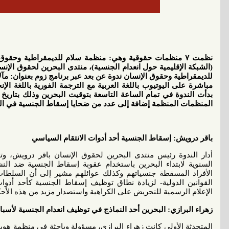
نظمت ٧ منظمات حقوقية وهي: منظمة سلام للديمقراطية وحقوق
(الشبكة الإقليمية حول انعدام الجنسية)، منتدى البحرين لحقوق الإن
للديمقراطية وحقوق الإنسان ندوة عن بعد عبر برنامج زوم بعنوان: مآ
مباشرة على اليوتيوب باللغة العربية مع الترجمة الفورية باللغة ال
المنظمات المنظمة إضافة إلى عدد من ضحايا إسقاط الجنسية في ال
باقر درويش: إسقاط الجنسية أحد أدوات الانتقام السياسي
أدار الندوة رئيس منتدى البحرين لحقوق الإنسان باقر درويش، وت
السنوية لابتداء البحرين باستخدام عقوبة إسقاط الجنسية ضد الن
الأفراد المسقطة جنسياتهم وكذلك عوائلهم مشير إلى أن السلطات ال
القوانين الدولية- لزيادة نطاق توظيف إسقاط الجنسية كأحد أدوا
الإعلام الرسمية للتحريض على الكراهية واستصدار مزيد من هذه الأحك
زهراء البرازي: البحرين أحد النماذج في توظيف انعدام الجنسية لأسبا
المتحدثة الأولى كانت زهراء البرازي، مسؤولة وباحثة في منظمة هويت