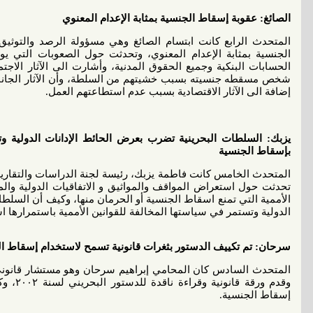
الصائغ: عقوبة إسقاط الجنسية بمثابة الإعدام المعنوي
المتحدث الرابع كانت ابتسام الصائغ وهي مسؤولة الرصد والتوث
الجنسية بمثابة الإعدام المعنوي، وتحدثت حول الصعوبات التي يو
الحسابات البنكية وجميع الحقوق المدنية، وأشارت الى الآثار الاج
شخص مسقطه جنسيته بسبب خشيتهم من السلطة، وأن الآثار الجانبي
إضافة الى الآثار الاقتصادية بسبب عدم استطاعتهم العمل.
يزبك: السلطات البحرينية تضرب بعرض الحائط الإدانات الدولية وت
بإسقاط الجنسية
المتحدث الخامس كانت فاطمة يزبك، رئيسة لجنة الدراسات والتقارير
تحدثت حول استعراض المواقف والمواثيق و الاتفاقيات الدولية والم
الأممية التي تمنع اسقاط الجنسية أو الحرمان منها، وكيف أن السلط
الدولية وتستمر في سياستها المخالفة للقوانين الأممية باستمرارها 
سرحان: تم تكييف الدستور بثغرات قانونية تسمح لاستخدام إسقاط ا
المتحدث السادس كان المحامي إبراهيم سرحان وهو مستشار قانوني
وقدم ورق
إسقاط الجنسية.