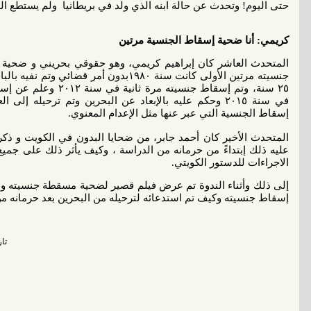
حتى اليوم! وتحدث عن حالة ابنه الذي ولد في بريطانيا ولم يستطع 
كريمي: أنا ضحية إسقاط الجنسية مرتين
المتحدث العاشر كان إبراهيم كريمي، وهو حقوقي بحريني و ضحية 
جنسيته مرتين الأولى كانت سنة ١٩٨٠بدون أمر 
٢٥ سنة، وتم إسقاط جنسيت
في سنة ٢٠١٥ وحكم عليه بالإبعاد عن البحرين وتم ترحيله إ
إسقاط الجنسية التي عبر عنها مثل الإعدام المعنوي.
المتحدث الأخير كان أحمد جابر، من ضحايا البدون في الكويت و ذكر 
عليه ذلك إبتداءً من حرمانه من الدراسة ، وكيف يأثر ذلك على جميع
الاجراءات للدستور الكويتي.
إلى ذلك وأثناء الندوة تم عرض فيلم قصير لضحية مسقطة جنسيته وه
إسقاط جنسيته وكيف تم استدعائه لترحيله من البحرين بعد حرمانه م
تاريخ