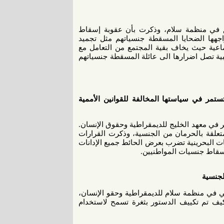
يق في منظمة سلام، وذكرت بأن عقوبة إسقاط
اجهها الضحايا المسقطة جنسياتهم مثل تجميد
تماعية حيث يخاف بقية المجتمع من التعامل مع
ة تصل اضرارها الى عائلة المسقطة جنسياتهم
ستمر في سياستها المخالفة للقوانين الأممية
 في معهد الخليج للديمقراطية وحقوق الإنسان.
تعلقة بالحرمان من الجنسية، وذكرت القرارات
ات البحرينية تضرب بعرض الحائط جميع الإدانات
اسقاط جنسيات المواطنيين.
لجنسية
 في منظمة سلام للديمقراطية وحقو الإنسان،
ة قانونية وقراءة ناقدة للدستور البحريني لسنة ٢٠٠٢، وكيف تم تكييف الدستور بثغرة تسمح لاستخدام