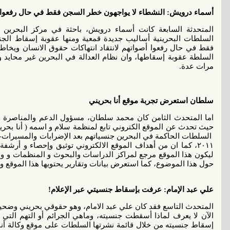
أسماء درويش: النشطاء لا يواجهون خطر السجن فقط في حال رفعوا أ
المتحدثة السابعة كانت أسماء درويش، باحثة في مركز البحري
السلطات البحرينية أساليب جديدة قمعية ومنها عقوبة إسقاط الج
فقط في حال رفعوا أصواتهم لانتقاد انتهاكات حقوق الانسان ويخاطر
السلطة عقوبة إسقاطها، وان نظام العدالة في البحرين غير محايد
مرات عدة.
سلطان استعرض تجربة موقع أنا بحريني
اما المتحدث الثامن كان محمد سلطان، مسؤول الدعم والمناصرة ف
حيث تحدث عن الموقع الكتروني تابع لمنظمة سلام و اسمه ( أنا بحري
السلطات الحاكمة في البحرين جنسياتهم بعد الإضرابات والمسيرات- ا
٢٠١١، كما ان من أهداف الموقع الالكتروني توثيق وإحصاء و أرشفة
ليكون هذا الموقع مرجع لمراكز الدراسات والبحوث و المنظمات و وس
حول هذا الموضوع، كما استعرض بيانات وتقارير يحتويها هذا الموقع وهو ب
علي عبد الإمام: عرفت بإسقاط جنسيتي عبر الإعلام!
المتحدث التاسع فقد كان علي عبد الامام، وهو حقوقي بحريني وضحي
الآن لا يعرف لماذا أسقطت جنسيته، وماهي الجرائم أو التهم التي
إسقاط جنسيته من خلال قائمة نشرتها السلطات على موقع وكالة أنباء