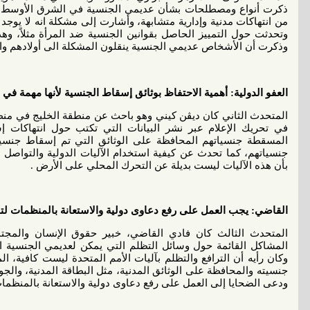
ذكرت أنواع ومصطلحات بشأن عديمي الجنسية في الشرق الأوسط، وا
من انتهاكات مدنية وإدارية متشابهة، وأشارت إلى مشكلة انه لا يو
وتحدثت حول التمييز الحاصل بقوانين الجنسية ضد المرأة مثلاً، و
وذكرت أن الأشخاص عديمي الجنسية ينقلون المشكلة الى أولادهم والأ
العفو الدولية: أهمية الاحتفاظ بوثائق إسقاط الجنسية لأنها مهمة في
المتحدث الثاني كان ديڤن كيني وهو باحث عن منطقة الخليج في منظم
في تحريك الإعلام عبر نشر البيانات التي تكتب حول انتهاكات
المسقطة جنسياتهم المحافظة على الوثائق التي تم إسقاط جنسيات
جنسياتهم، كما تحدث عن كيفية استخدام الآليات الدولية والتواصل 
بأن هذه الآليات ليست بديلة عن التحرك المحلي على الأرض .
القاضي: يجب العمل على رفع دعاوى دولية والاستعانة بالمنظمات لتق
المتحدث الثالث كان فادي القاضي، خبير حقوق الإنسان والمج
المشاكل القائمة حول وسائل التظلم التي يمكن لعديمي الجنسية ال
وكان رأيه أن الترافع والتظلم بآليات الأمم المتحدة ليست كافية، 
جنسيته والمحافظة على الوثائق المدنية، مثل البطاقة المدنية، والج
ودعى الضحايا إلى العمل على رفع دعاوى دولية والاستعانة بالمنظمات