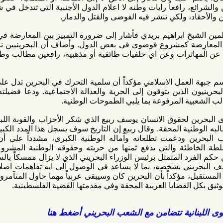
افعاً رايات وطنه لا اعلام الدول الأجنبية التي تتدخل في شؤون كل
 ولكي تنشر فيه الفوضى والقتل والدمار.
ابراهيم بريدي فأشار إلى ضرورة التمييز بين المعارضة في البحرين
كمشروع فوضوي في بعض الدول. وأضاف أن البحرينيين ناضلوا من
ترات وعن اي خلفيات طائفية أو مذهبية، رافعين مطالب وطنية تصب
لعمل الاسلامي مؤكداً أن سلمية التحرك في البحرين تدل على درجات
الذين يتوقون إلى الحرية والعدالة الاجتماعية. ودعا فضيلته السلطة
 المرفوعة بما يلبي الطموحات الوطنية.
لحقوق الانسان يوسف ربيع الذي شكر الأحزاب والقوىة اللبنانية على
المحقة. وقال ربيع إن التاريخ سوف يسجل هذا المدد الكبير لبيروت
دعمت تطلعاته وآماله الوطنية الكبرى، مشدداً على أن الشعب
 والتي يدفع ثمنها من حريته وحقوقه الوطنية المشروعة، داعياً
 المتمثل برئيس الوزراء البحريني الذي لا يزال ممسكاً بالسلطة منذ
 بشخصه، بما لا يساعد في الوصول الى ايه تفاهمات اصلاحية تلبي
كداً بأن البحرين كان وسيبقى عربياً مهما حاول المتآمرون العبثت
لقضايا العربية المحقة وفي مقدمتها القضية الفلسطينية.
ية تتضامن مع الشعب البحريني أضغط هنا