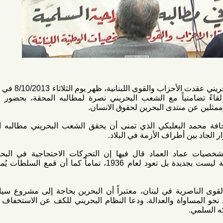
اللقاء التضامني مع الشعب البحريني عقدت الأحزاب والقوى اللبنانية، ظهر يوم الثلاثاء 8/10/2013 في مقر نقابة
امنياً مع الشعب البحريني نصرة لمطالبه المحقة، بحضور حشد من
منتدى البحرين لحقوق الانسان.
د البعلبكي الذي تمنى أن يحقق الشعب البحريني مطالبه المرفوعة
أطراف الأزمة في البلاد.
اد العماد قال فيها إن التحركات الاحتجاجية في البحرين لنيل
الديمقراطية والعدالة الاجتماعية ليست بجديدة بل تعود لعام 1936، تماماً كما أن قمع السلطات يُمارس منذ
 في لبنان، معتبراً أن البحرين بحاجة إلى مشروع سياسي يغير
مساواة والعدالة. ودعا النظام البحريني للكف عن الاستخفاف بالشعب