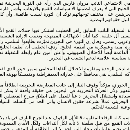
ي النائب مروان فارس الذي رأى في الثورة البحرينية نموذجاً عن
ي لا يعرف انظمتها الا سياسات القمع والارهاب. وأشار فارس إلى أن
لى مختلف توجهاتهم تؤكد أن الثورة ليست طائفية، وأن كل من في
م الوطنية.
لنائب السابق زاهر الخطيب استنكر فيها حملات القمع الأمني التي
، كما أدان الانتهاكات الممنهجة وتغييب الارادة الشعبية واعتقال
قال إن الثورة في البحرين تميّزت بطابعها السلمي، رغم العنف
وعسكرية من أنظمة الخليج. أردف الخطيب أن أنظمة الخليج مدعومة
يضاً للاحتلال الصهيوني. وأعلن أمين عام رابطة الشغيلة تضامنه مه
اعلامية لدعم الشعب في البحرين.
حدة ومقاومة الاحتلال ألقاها المحامي سمير حيدر الذي لفت إلى أن
ي محافظاً على خياراته الديمقراطية ومتمسكاً بهويته العربية.
كداً وقوف التيار إلى جانب المعارضة البحرينية انطلاقاً من الالتزام
 الحركة التحررية في البحرين هي حقيقة واقعة لا يمكن تجاوزها او
قلال البحرينن داعياً للعمل على اطلاق سراح المعتقلين السياسيين
 عملاً بشرعة حقوق الانسان والى الحد من التسلط السياسي الذي
ية للحكم.
فاء للمقاومة قائلاً إن الوقوف عند الجرح النازف في بلد يلاقي شعبه
 قبل سلطة لا تأبه لكل النداءات ولكل الأيدي الممدودة للوصول
ينا بأن ننحاز إلى الحق لا إلى الطائفة أو المذهب، خصوصاً عندما