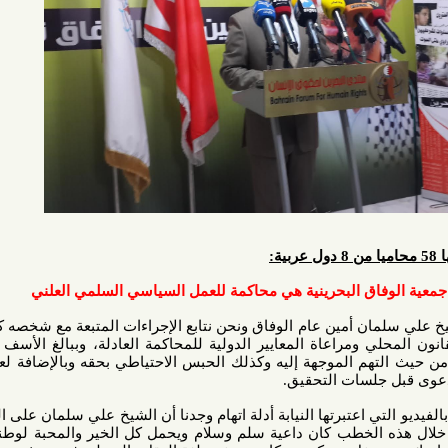
اق البحرينية هي محاكمة للعمل السياسي السلمي العلني
ن أمين عام الوفاق ونحن نتابع الإجراءات المتبعة مع شخصه كمتهم وإذا
ومراعاة المعايير الدولية للمحاكمة العادلة، وببالغ الأسف لمسنا أن
 الموجهة إليه وكذلك الحبس الاحتياطي بحقه وبالإضافة لعدم تمكين
لسات التحقيق.
 اعتبرتها النيابة أدلة اتهام وجدنا أن الشيخ علي سلمان على العكس من
الخطب كان داعية سلم وسلام ويحمل كل الخير والمحبة لوطنه وشعبه،