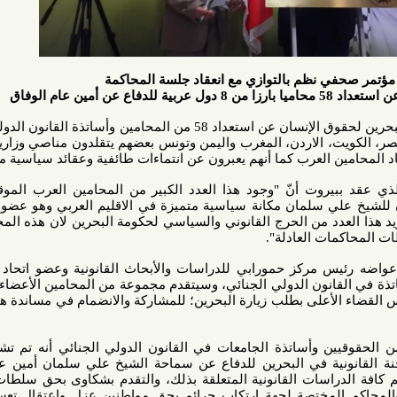
نظم بالتوازي مع انعقاد جلسة المحاكمة
أعلن يوسف ربيع رئيس منتدى البحرين لحقوق الإنسان عن استعداد 58 من المحامين وأساتذة القانون الدولي يمثلون
ت، الاردن، المغرب واليمن وتونس بعضهم يتقلدون مناصي وزارية ورؤساء
العرب كما أنهم يعبرون عن انتماءات طائفية وعقائد سياسية مختلفة.
ت أنّ "وجود هذا العدد الكبير من المحامين العرب الموقعين على
ي سلمان مكانة سياسية متميزة في الاقليم العربي وهو عضو في اتحاد
دد من الحرج القانوني والسياسي لحكومة البحرين لان هذه المحاكمة هي
ت العادلة".
 مركز حمورابي للدراسات والأبحاث القانونية وعضو اتحاد المحامين
انون الدولي الجنائي، وسيتقدم مجموعة من المحامين الأعضاء في اتحاد
لى بطلب زيارة البحرين؛ للمشاركة والانضمام في مساندة هيئة الدفاع
 وأساتذة الجامعات في القانون الدولي الجنائي أنه تم تشكيل لجنة
ونية في البحرين للدفاع عن سماحة الشيخ علي سلمان أمين عام جمعية
راسات القانونية المتعلقة بذلك، والتقدم بشكاوى بحق سلطات البحرين
 المختصة لجهة ارتكاب جرائم بحق مواطنين عزل واعتقال تعسفي بحق