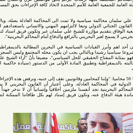
جمعية العامة للأمم المتحدة لاتخاذ كافة الإجراءات بحق المسؤولين عن
 محاكمة سياسية ولا تمت الى المحاكمة العادلة بصلة، وبالتالي وجد
ئي الدولي وتبعا لالتزامهم المهني والانساني باستعدادهم الدفاع عن
تقديم مؤازرة للشيخ علي سلمان عبر وتكوين فريق اسناد لتفنيد التهم
ح لغير البحريني بالترافع والدفاع أمام المحاكم البحرينية".
أبرز القيادات السياسية في البحرين المطالبة بالديمقراطية وحقوق
يا رشيدا وبالتالي يجب ان يكون محله المجتمع وليس السجن واعتقاله
 المفتاح الحقيقي للحل السياسي"، مضيفا بأنّ "آراء الشيخ علي سلمان
قراطية وتطبيق المادة الأولى من الدستور (سيادة حاكمية الشعب) لا
العريضة التي وقعها 58 محاميا: "وإننا كمحامين وقانونيين نقف إلى جنبه، ونرفض هذه الإجراءات التي لا
 المحاكمة العادلة، وعلى أعتبار أن القانون البحريني لا يسمح لغير
رينية نجد أنفسنا ملزمين أخلاقياً وإنسانياً أن لا ندخر جهداً ووقتاً في
فاع عنه، ونكون فريق إسناد لهم بكل طاقاتنا الممكنة لتفنيد التهم