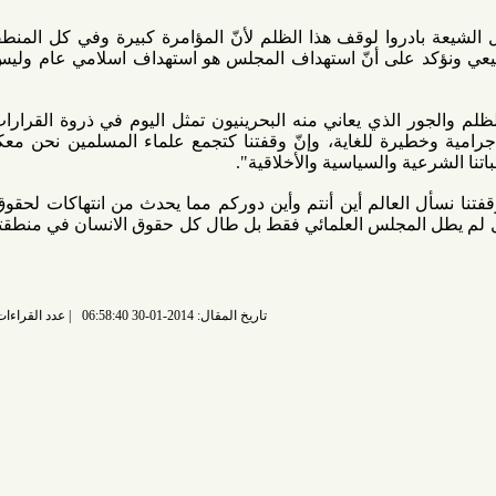
ادروا لوقف هذا الظلم لأنّ المؤامرة كبيرة وفي كل المنطقة، ونحن
على أنّ استهداف المجلس هو استهداف اسلامي عام وليس لمذهب
لذي يعاني منه البحرينيون تمثل اليوم في ذروة القرارات الجائرة
رة للغاية، وإنّ وقفتنا كتجمع علماء المسلمين نحن معكم والأمر
ة والسياسية والأخلاقية".
العالم أين أنتم وأين دوركم مما يحدث من انتهاكات لحقوق الإنسان
لمجلس العلمائي فقط بل طال كل حقوق الانسان في منطقتنا العربية
تاريخ المقال: 2014-01-30 06:58:40
عدد القراءات: 7190 قراءة |