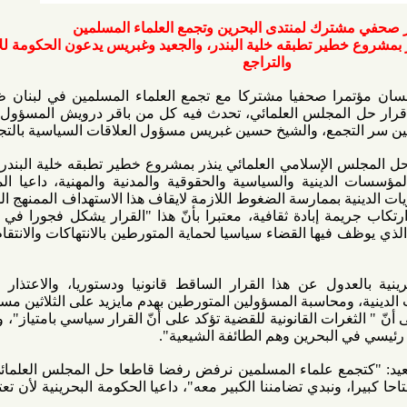
ك لمنتدى البحرين وتجمع العلماء المسلمين
ر تطبقه خلية البندر، والجعيد وغبريس يدعون الحكومة للإعتذار
والتراجع
ا صحفيا مشتركا مع تجمع العلماء المسلمين في لبنان ظهر اليوم
لمجلس العلمائي، تحدث فيه كل من باقر درويش المسؤول الإعلامي
تجمع، والشيخ حسين غبريس مسؤول العلاقات السياسية بالتجمع.
 الإسلامي العلمائي ينذر بمشروع خطير تطبقه خلية البندر يستهدف
دينية والسياسية والحقوقية والمدنية والمهنية، داعيا المؤسسات
ية بممارسة الضغوط اللازمة لايقاف هذا الاستهداف الممنهج الذي يهدف
ة إبادة ثقافية، معتبرا بأنّ هذا "القرار يشكل فجورا في الخصومة
ها القضاء سياسيا لحماية المتورطين بالانتهاكات والانتقام بمعاقبة
ل عن هذا القرار الساقط قانونيا ودستوريا، والاعتذار عن كافة
ومحاسبة المسؤولين المتورطين بهدم مايزيد على الثلاثين مسجدا، وفي
ات القانونية للقضية تؤكد على أنّ القرار سياسي بامتياز"، وهو بمثابة
حرين وهم الطائفة الشيعية".
ع علماء المسلمين نرفض رفضا قاطعا حل المجلس العلمائي كما أنّ
نبدي تضامننا الكبير معه"، داعيا الحكومة البحرينية لأن تعتذر وتبادر