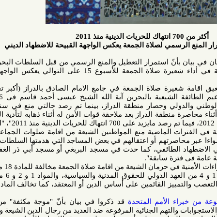
رسمي لصلاة الجمعة يعكس الواجهة القبيحة للاضطهاد الديني
بأنّ استمرار التعطيل والمنع الرسمي من قبل السلطات البحرينية لحق
المواطنين من المسلمين الشيعة في أداء شعيرة صلاة الجمعة للأسبوع 15 على التوالي يعكس الواجهة القبيحة
شعيرة صلاة الجمعة في جامع الامام الصادق بالدراز (أكبر تجمع ديني
أسبوعي) منذ اسقاط جنسية زعيم الطائفة الشيعية بالبحرين آية الله الشيخ عيسى أحمد قاسم في 2016 وفق
مرسوم ملكي مخالف للقانون الوطني والدولي وحصار منطقة الدراز، بينما تم رصد حالتي منع في سنة 2011 و
 منطقة الدراز بعد ملاحقة قوات الأمن له أثناء ذهابه لتأدية الصلاة وهو
علي عباس رضي (16 سنة) بسنة 2012، فيما تم رصد مايزيد على 700 انتهاك للحريات الدينية منذ 2011"، "اضافة إلى
رات الماضية منع المواطنين الشيعة من اقامة صلوات الجماعة (شعيرة
حاصرتهم أو اعتقالهم في بعض المساجد التي هدمتها السلطات البحرينية
 الطائفي، كما حدث في مسجد البربغي أو مسجد أبي ذر الغفاري الذي
ترة سابقة".
ولفت المنتدى إلى أنّ "هذه الإجراءات الأمنية في حرمان الشيعة من اقامة صلاة الجمعة مخالفة للمادة 18 من الإعلان
العالمي لحقوق الإنسان، والماد 1 و 4 من العهد الدولي للحقوق المدنية والسياسية، والمواد 1 و 2 و 6 من الإعلان
بشأن القضاء على جميع أشكال التعصب والتمييز القائمين على أساس الدين أو المعتقد، كما تخالف المادة 311 من
ء الأمم المتحدة
قد ذكروا في بيان بأنّ "موجة مكثفة" من عمليات
ت والتهم الجنائية المرفوعة ضد العديد من رجال الدين الشيعة والمنشدين