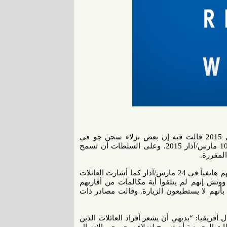
أصدرت منظمة هيومن رايتس واتش تقريرا اليوم الخميس 2 أبريل 2015 قالت فيه إن بعض نزلاء سجن جو في
البحرين حرموا من الاتصال بذويهم منذ اندلاع اضطرابات هناك في 10 مارس/آذار 2015. وعلى السلطات أن تسمح
المقررة.
وأضافت المنظمة أن سجناء عديدون تمكنوا من معاودة الاتصال بذويهم هاتفياً في 24 مارس/آذار كما أشارت العائلات
ووتش إنهم لم يتلقوا أية مكالمات من أقاربهم
السجن بأنهم لا يستطيعون الزيارة. وقالت مصادر ذات
ريقيا: “بديهي أن يشعر أفراد العائلات الذين