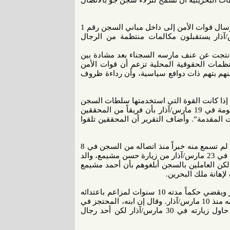
ات البحرينية أن تسمح لنزلاء سجن جو بالاتصال
وقد أدى اندلاع العنف في 10 مارس/آذار إلى قيام سلطات السجن بإرسال قوات الأمن إلى داخل مباني السجن رقم 1
ل أقارب السجناء الأربعة إنهم كانوا قبل 10 مارس/آذار يستقبلون مكالمات منتظمة من الرجال
ها الحكومة بأن اضطرابات 10 مارس/آذار نتجت عن عنف مارسه السجناء بعد مشادة بين
/آذار. إلا أن بعض المنظمات الحقوقية المحلية تزعم أن قوات الأمن
نهم بتهم ذات دوافع سياسية، وأن رداءة ظروف
ذا كانت القوة التي استخدمتها سلطات السجن
مشروعة وفي حدود الضرورة. وقد أفادت صحيفة تسيطر عليها الحكومة في 19 مارس/آذار بأن فريقاً من المحققين
نشأة والخدمات المقدمة”. وأضاف التقرير أن المحققين تلقوا
وقال أحد أقارب أحمد مشيمع، المحتجز في المبنى رقم 4، إن عائلته لم تسمع منه خبراً منذ اتصاله من السجن في 8
مارس/آذار، رغم أنه كان يتصل كل يومين من قبل. وقد تمكنت العائلة في 23 مارس/آذار من زيارة حسن مشيمع، والد
 وأحد قادة المعارضة الـ13 البارزين المحتجزين بالمبنى رقم 7، لكن العاملين بالسجن أبلغوهم بأن أحمد مشيمع
إهانة ملك البحرين.
كما قال والد أحمد حميدان، وهو مصور فوتوغرافي حاصل على جوائز ويقضي حكماً مدته 10 سنوات لمزاعم باعتدائه
على قسم للشرطة، قال لـ هيومن رايتس ووتش إن العائلة لم تتصل به منذ 10 مارس/آذار. وقال إن ابنه، المحتجز في
المبنى رقم 4، كان يتصل بالعائلة مرتين أسبوعياً في المعتاد. وقد حاول زيارته في 30 مارس/آذار لكن أحد رجال