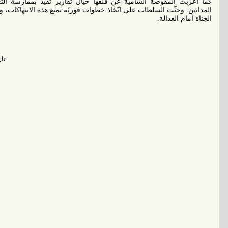
كما أعربت المفوضة السامية عن قلقها حيال تقارير تفيد بممارسة 
المدانين. وحثّت السلطات على اتّخاذ خطوات فوريّة تمنع هذه الانتهاكات،
الجناة أمام العدالة.
تاريخ