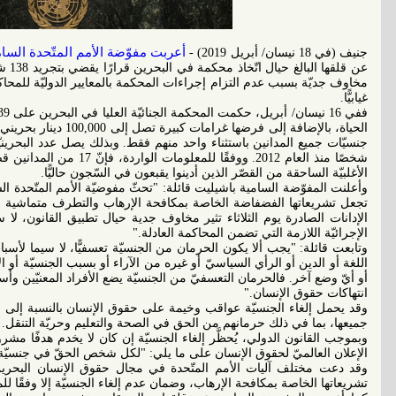
أعربت مفوّضة الأمم المتّحدة السا
جنيف (في 18 نيسان/ أبريل 2019) -
عن قل
مخاوف جديّة بسبب عدم التزام إجراءات المحكمة بالمعايير الدوليّة للمحاكمة 
غيابيًّا.
الأغلبيّة الساحقة من القصّر الذين أدينوا يقبعون في السّجون حاليًّا.
وأعلنت المفوّضة السامية باشيليت قائلة: "تحثّ مفوضيّة الأمم المتّحدة ا
تجعل تشريعاتها الفضفاضة الخاصة بمكافحة الإرهاب والتطرف متماشية مع 
الإدانات الصادرة يوم الثلاثاء تثير مخاوف جدية حيال تطبيق القانون، ل
الإجرائيّة اللازمة التي تضمن المحاكمة العادلة."
وتابعت قائلة: "يجب ألا يكون الحرمان من الجنسيّة تعسفيًّا، لا سيما لأس
اللغة أو الدين أو الرأي السياسيّ أو غيره من الآراء أو بسبب الجنسيّة أو ال
أو أيّ وضع آخر. فالحرمان التعسفيّ من الجنسيّة يضع الأفراد المعنيّين 
انتهاكات حقوق الإنسان."
وقد يحمل إلغاء الجنسيّة عواقب وخيمة على حقوق الإنسان بالنسبة إلى الأ
جميعها، بما في ذلك حرمانهم من الحق في الصحة والتعليم وحريّة التنقل.
الإعلان العالميّ لحقوق الإنسان على ما يلي: "لكل شخص الحقّ في جنسيّة
وقد دعت مختلف آليات الأمم المتّحدة في مجال حقوق الإنسان البحرين م
تشريعاتها الخاصة بمكافحة الإرهاب، وضمان عدم إلغاء الجنسيّة إلا وفقًا للم