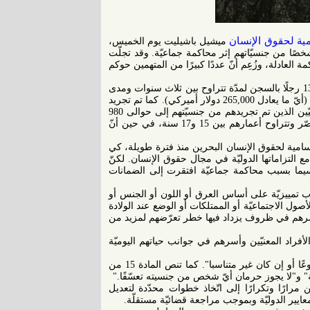
مية لحقوق الإنسان
ميشيل باشيليت يوم الخميس،
قها البالغ حيال اتّخاذ محكمة في البحرين قرارًا يقضي بتجريد 138 شخصًا من جنسيّاتهم إثر محاكمة جماعيّة. وقد تجلّت
العادلة، وزُعِم أنّ عددًا كبيرًا من المتهمين حوكم
ففي 16 نيسان/ أبريل، حكمت المحكمة الجنائيّة العليا في البحرين على 139 رجلًا بالسجن لمدّة تتراوح بين ثلاث سنوات ومدى
الحياة، بالإضافة إلى فرضها غرامات كبيرة تصل إلى 100,000 دينار بحريني (أيّ ما يعادل 265,000 دولار أميركي). كما تم تجريد
جنسيّات جميع المدانين باستثناء واحد منهم فقط. وبذلك يصل عدد البحرينيّين الذين تم تجريدهم من جنسيّتهم إلى حوالى 980
شخصًا منذ العام 2012. ووفقًا للمعلومات الواردة، فإنّ 17 من المدانين قصّر وتتراوح أعمارهم بين 15 و17 سنة، في حين أنّ
لسامية لحقوق الإنسان البحرين منذ فترة طويلة، كي
التزاماتها الدوليّة في مجال حقوق الإنسان. لكنّ
ا سيما بسبب محاكمة جماعيّة افتقرت إلى الضمانات
باب تمييزيّة على أساس العرق أو اللون أو الجنس أو
أصول الاجتماعيّة أو الممتلكات أو الوضع عند الولادة
وأسرهم في ظروف يزداد فيها خطر تعرّضهم لمزيد من
فراد المعنيّين وأسرهم في جوانب حياتهم اليوميّة
وبموجب القانون الدولي، يُحظَّر إلغاء الجنسيّة إن كان لا يخدم هدفًا مشروعًا أو إن كان غير متناسبا". كما تنص المادة 15 من
" و"لا يجوز حرمان أيّ شخص من جنسيته تعسّفًا."
رارًا وتكرارًا إلى اتّخاذ خطوات محدّدة لتعديل
عايير الدوليّة وبموجب مراجعة قضائيّة مستقلّة.