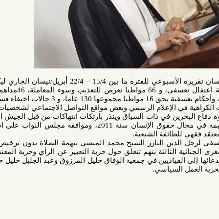
أصدر منتدى البحرين لحقوق الإنسان تقريره الأسبوعي للفترة ما بين 15/4 – 22/4 أبريل/نيسان الجاري ليكشف عن
حصيلة الانتهاكات التالية: 39 حالة اعتقال تعسفي، و 66 مواطنا تعرض للتعذيب وسوء المعاملة، 46مداهمة مخالفة
ة في الإعلام الرسمي وبعض مواقع التواصل الاجتماعي لشخصيات محسوبة
رين في ذات السياق وينذر بارتكاب انتهاكات من قبل الجيش الذي سبق
وأن تورط بارتكاب انتهاكات جسيمة في مجال حقوق الإنسان سنة 2011، وموافقة مجلس النواب على اصدار بيان
لطائفة الشيعية.
الدين البارز الشيخ محمد المنسي بتهمة الصلاة بدون ترخيص، ومن ثم
 الثالثة بتهم تتعلق حول حرية التعبير عن الرأي وحرية المعتقد، اضافة
 القياديين في جمعية الوفاق خليل المرزوق وعبد الجليل خليل حول قضايا
ل السياسي.