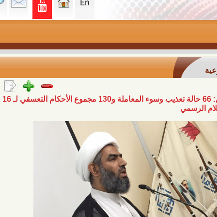
التقرير الأسبوعي لمنتدى البحرين: 66 حالة تعذيب وسوء المعاملة و130 مجموع الأحكام التعسفي لـ 16 مواطن