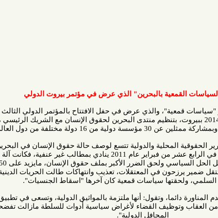
قمعية بالبحرين" الذي عرض في مؤتمر بيروت الدولي
عية"، والذي عرض في حفل الافتتاح بالمؤتمر الدولي الثالث المنعقد
 13 فبراير/شباط 2014 ببيروت، بتنظيم منتدى البحرين لحقوق الإنسان مع الشريك الرئيسي مرصد
ختلفة من دول العالم.
قية المحلية والدولية تتسع لوصف حالة حقوق الإنسان في البحرين، هذه
الجزيرة الصغير التي خرج شعبها في الرابع عشر من فبراير عام 2011 ينادي بمطالب غير عنفية، فكانت آلة القمع لغة
السلطة في التعاطي، ومعها تعطل الحل السياسي ولحق الضرر الأكبر بملف حقوق الإنسان، مايزيد على 150 مواطنا
، و 3000 معتقل ضمير يرزحون في المعتقلات، تعذيب وانتهاكات طالت الحريات الدينية وحرية
ولحقتها سياسات قمعية كان آخرها "اسقاط الجنسيات".
 دائما، وتقول: أنها ملتزمة بالمواثيق الدولية، وتسعى في تطبيق توصيات
 وتوظيف القضاء لأغراض سياسية أدوات للسلطة مازالت تفضحها أمام
المحافل الدولية".