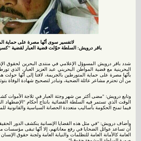
لاتفسير سوى أنّها مصرة على حماية ال
باقر درويش: السلطة حوّلت قضية العبار لقضية "كس
شدد باقر درويش المسوؤل الإعلامي في منتدى البحرين لحقوق الإن
البحرينية مع قضية المواطن البحريني عبد العزيز العبار، الذي تور
بأنّها مصرة على حماية المتورطين بالجريمة، لافتا إلى أنّها حولت 
من أن تحترم مشاعر عائلة الضحية، وتبادر لتصحيح شهادة الوفاة بتوث
وتابع درويش: "مضى أكثر من شهر وجثة العبار في ثلاجة الأموات كش
الوقت الذي تستمر فيه السلطة القضائية بانتاج أحكام "الإضطهاد ال
فيما تمنح الحكومة بأساليب متعددة الحصانة السياسية والقانونية للمت
وأضاف درويش: "في مثل هذه القضايا الإنسانية ينكشف الدور الحق
أن تساعد عوائل الضحايا في رفع معاناتهم، إلا أنّها تبقى مؤسسات
العامة كالأمانة العامة للتظلمات والنيابة العامة ولجنة حقوق الإنسان
صورة السلطة المشوهة حقوقيا".