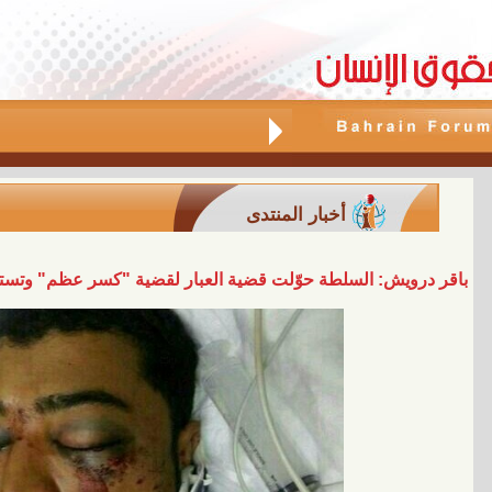
أخبار المنتدى
باقر درويش: السلطة حوّلت قضية العبار لقضية "كسر عظم" وتست