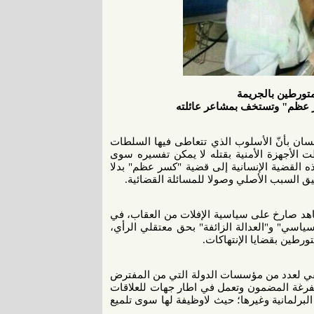
متورطين بالجريمة
ر عظم" وتستخف بمشاعر عائلته
سان بأنّ الأسلوب الذي تتعاطى فيها السلطات
طت الأجهزة الأمنية بقتله لا يمكن تفسيره سوى
هذه القضية الإنسانية إلى قضية "كسر عظم" بدلا
يق السبب الأصلي وصولا للمسائلة القضائية.
اهد صارخ على سياسية الإفلات من العقاب، في
سياسي" و"العدالة الزائفة" بحق معتقلي الرأي،
ورطين بقضايا الإنتهاكات.
يقي لعدد من مؤسسات الدولة التي من المفترض
 مفرغة المضمون وتعمل في اطار جهات للعلاقات
 البرلمانية وغيرها؛ حيث لاوظيفة لها سوى تلميع