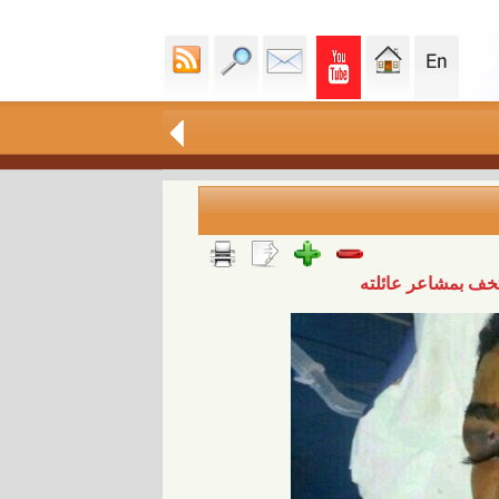
خف بمشاعر عائلته