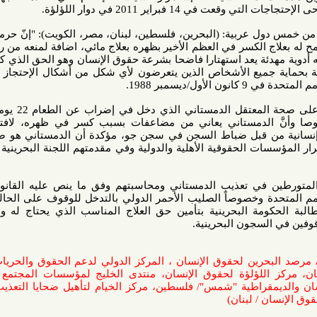
راير 2011 في دوار اللؤلؤة.
عربية: (البحرين، فلسطين، لبنان، مصر، الكويت): "إنّ حرمان معتقل
الكسر في العظم الأخير بظهره بعلاج مائي، اضافة لمنعه من رؤية طبيبه
ئة يعد استهتارا فاضحا بشرعة حقوق الإنسان وهو الحق الذي كفله المبدأ
جميع الأشخاص الذين يتعرضون لأي شكل من أشكال الإحتجاز أو السجن
 1988.
وأبدت المنظمات قلقها الشديد على صحة المعتقل الدمستاني الذي دخل في إضراب عن الطعام 22 يوما احتجاجا
لدمستاني يعاني من مضاعفات بسبب كسر في ظهره، لافتة إلى أنّ
ن قبل ضباط السجن في سجن جو، مؤكدة أن الدمستاني هو ضمن أفراد
ت الحقوقية الأهلية والدولية وفي مقدمتهم اللجنة البحرينية المستقلة
ي تعذيب الدمستاني ومحاسبتهم وفق ما ينص عليه القانون الدولي
وخصوصاً الصليب الأحمر الدولي بالتدخل للوقوف على الحالة الصحية
ومة البحرينية بتأمين حق العلاج المناسب الذي يحتاج له والكف عن
سجون البحرينية.
رين لحقوق الإنسان ، المركز الدولي لدعم الحقوق والحريات / مصر،
اللؤلؤة لحقوق الإنسان، منتدى الخليج لمؤسسات المجتمع المدني /
راطية "شمس"/ فلسطين، مركز الخيام لتأهيل ضحايا التعذيب / لبنان،
/ لبنان)