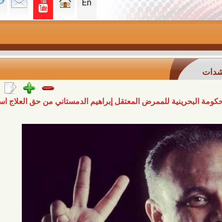
نية للممرض المعتقل إبراهيم الدمستاني من حق العلاج استهتار