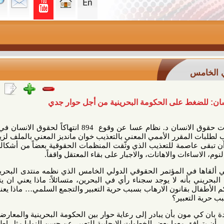
على الحكومة البحرينية من أجل حوار جدي
تحدث رئيس مركز عمان لدراسات حقوق الانسان د. نظام عسا عن وقوع 894 انتهاكاً لحقوق الانسان في البحرين،
رر الأممي المعني بالتعذيب خوان مانديز المعني بالملف لزيارة البلاد،
مة للتعذيب الذي وثّقت المنظمات الحقوقية بعضاً من أشكاله: الضرب
 والاهانات، والاجبار على بقاء المعتقل واقفاً.
 المؤتمر الحقوقي الدولي الخامس الذي نظمه منتدى البحرين لحقوق
أنه لا يوجد سجناء رأي في البحرين، متسائلاً: ماذا يعني ان يتم اعتقال
بقانون الارهاب بسبب حرية التعبير والتجمع السلمي… ماذا يعني اسقاط
بير؟
ن بأن يبادر إلى رعاية حوار بين الحكومة البحرينية والمعارضة الوطنية
معها بعض الخطوات الايجابية للتعبير عن حسن النوايا مثل اطلاق سراح