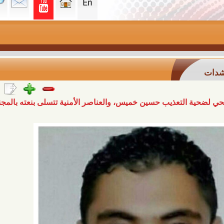
لتعذيب حسين خميس، والعناصر الأمنية تتسلى بنعته بالمجنون