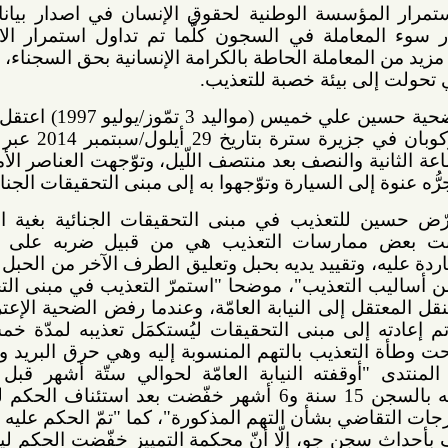
لمؤسسة الوطنية لحقوق الإنسان في اصدار بيانات تلمع
معاملة في السجون كلَّما تم تداول استمرار الانتهاكات
معاملة الحاطة بالكرامة الإنسانية بحق السجناء، خصوصا
إلى بيئة خصبة للتعذيب.
ولفت المنتدى إلى أنَّ "الضحية حسين علي خميس (مواليد 3 تمّوز/يوليو 1997) اعتقل تعسفيا
من منزله في منطقة مركوبان في جزيرة سترة بتاريخ 29 أيلول/سبتمبر 2014 عبر مداهمة
ة والنصف بعد منتصف اللّيل، وتوّجهت العناصر الأمنية إلى
ى السيارة وتوّجهوا به إلى مبنى التحقيقات الجنائية".
 للتعذيب في مبنى التحقيقات الجنائية بغية استخراج
ض ممارسات التعذيب هي من قبيل ضربه على الأعضاء
، وتقييد يديه بحبل وتعليق الطرف الآخر من الحبل بمروحة
يب التعذيب"، موضحا "استمرّ التعذيب في مبنى التحقيقات
قل إلى النيابة العامّة، وعندما رفض الضحية الإعتراف بما
لى مبنى التحقيقات ليُستكمَل تعذيبه لمدّة خمسة أيّام
تعذيب بالتهم المنسوبة إليه وهي حرق البريد والتجمهر
وقفته النيابة العامّة لحوالي ستّة أشهر قبل أن تتمّ
محاكمته، وبعدها حكم عليه بالسجن 15 سنة و6 أشهر خفّضت بعد استئناف الحكم لتصبح 7
 التقاضي بشأن التهم المذكورة"، كما "تمّ الحكم عليه بالسجن
15 سنة في قضيّة ما يعرف بأحداث سجن جو، إلّا أنّ محكمة التمييز خفّضت الحكم ليصبح 10