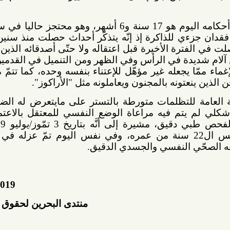
وبين المنتدى "إنّ مجموع أحكامه اليوم هو 17 سنة و6 أشهر، وهو محتجز حاليا في سجن جو
ي للذاكرة إذ إنّه يتذكّر أحداث حصلت منذ سنين طويلة
فترة الأخيرة قبل اعتقاله ولا حتّى أصدقائه الذين رافقهم
يدة في الرأس وفي الظهر ومن التنميل في القدمين وكثرة
ا يجعله غير مؤهّل للإعتناء بنفسه وحده، كما تتمّ مضايقته
ونه بالمجنون ويعاملونه مثل "الأراكوز".
مة للتظلمات متورطة بالتستر على مايتعرض له الضحية من
يتم فيه مراعاة الوضع النفسي للمعتقل بالاعتماد على
إجاباته من دون اخضاعه لفحص طبي دقيق، مشيرة إلى أنَّه بتاريخ 3 تمّوز/يوليو 2019 أتمّ
لمعتقل حسين علي خميس ال22 سنة من عمره، وفي نفس اليوم تمّ عزله في السجن
 النفسي والجسدي الدقيق.
09/07/2019
منتدى البحرين لحقوق الإنسان