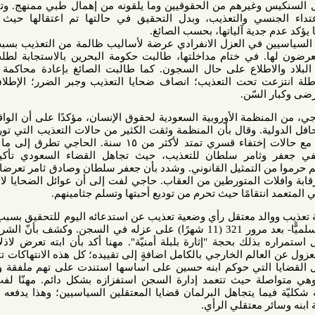
وغيرهم من الحقوقيين وما يلقونه من إهمال طبي ممنهج. وتابعت بأنها
سي والتعذيب، وبدل التحقيق في حالتها تم اعتقالها حيث استخفت
ية آلياتها، بحسب الصائغ.
ن في العزل الانفرادي عرضة لأساليب ظالمة من التعذيب بسبب حديثهم
ا. في ختام مداخلتها، طالبت حكومة البحرين بالاستجابة لطلب المقرر
التعذيب لزيارة ‎البلاد والاطلاع على حال السجون. كما طالبت الصائغ بإعادة محاكمة جميع من
تحت التعذيب؛ انصاف ضحايا التعذيب وجبر الضرر؛ الإطلاق الفوري
لسّن.
مة الأوروبية السعودية لحقوق الإنسان، مؤكدًا على أن الواقع مخالف
جدًا لما تدعيه السعودية في المحافل الدولية. وقال بأن المنظمة وثقت الكثير من حالات ‎التعذيب التي تورطت فيها
هيئات رسمية حيث يترافق ذلك مع حالات إختفاء قسري تمتد لأكثر من ١٥ سنة. الحاجي تطرق إلى ما تعرض له
وثامر سلطان للتعذيب، حيث تجاهل القضاء السعودي تأكيدهما بأن
من التمثيل القانوني. وشدد بأن جعفر سلطان وصادق ثامر تعرضا لمنظومة
المتورطين من العقاب. حاجي لفت إلى أن عوائل الضحايا لا تسلم من
قامًا حيث تحرم من توديع أحبتها وتسلم جثامينهم.
لد معتقل رأي وضعية تعذيب عن استدعائه اليوم للتحقيق بسبب مساندته
لابنه معتقل الرأي حسين مهما -سلميًّا- بعد مرور 321 (11 شهرًا) على عزله في السجن. وكشف بأنّ الشرطة هددته
لك بحجة "إثارة بلبلة أمنيّة". مهنا أكد بأن ابته تعرض لاذلال ومهانة
 الخارجي بالكامل اضافةٍ إلى تقييده؛ كل هذه الانتهاكات تتورط فيها
التي حوكم ابنه حسين على اساسها استندت على تهم ملفقة واعترافات
 حيث تتعمد إدارة السجن استفزازه بشكل دائم. مهنّا لفت إلى أن
ما يتجاهل البرلمان قضايا المعتقلين السياسيين؛ وهذا يدفعه للاستمرار
 معتقلي الرأي.