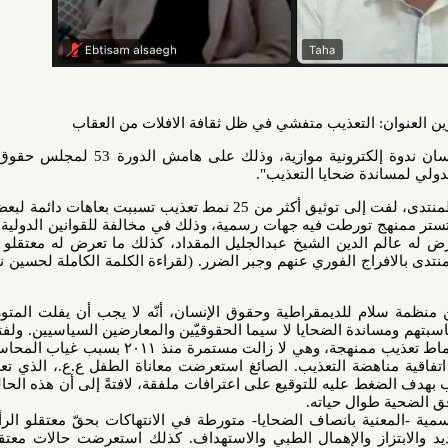
: التعذيب متفشي في ظل ثقافة الافلات من العقاب
نظّم منتدى ‎البحرين لحقوق الإنسان ندوة إلكترونية موازية، وذلك على هامش الدورة 53 لمجلس حقوق الإنسان،
ة ضحايا التعذيب".
حسين نوح، مسؤول الرصد في المنتدى، لفت إلى توثيق أكثر من 25 نمط تعذيب تسببت بعاهات دائمة لبعض معتقلي
 تورطت فيه جهات رسمية، وذلك في مخالفة للقوانين الدولية والمحلية.
لدين الشيخ عبدالجليل المقداد، كذلك ما تعرض له معتقلو الرأي في
 الفوري عنهم وجبر الضرر. (لقراءة الكلمة الكاملة لحسين نوح
إضغط
لام للديمقراطية وحقوق الإنسان، أنّه لا يجب أن يفلت المتورطين في
دة الضحايا لا سيما الحقوقيّين والمعارضين السياسيين. ولفتت الصائغ
إلى ما وثّقه تقرير بسيوني من أنماط تعذيب ممنهجة، وهي لا زالت مستمرة منذ ٢٠١١ بسبب غياب المحاسبة، وأيضًا
اقية مناهضة التعذيب. الصائغ استعرضت معاناة الطفل ع.ع.، الذي تعرض خلال
ط عليه للتوقيع على اعترافات ملفقة، لافتةً إلى أن هذه الحالة سيكون
وال حياته.
ية بانصاف الضحايا- متورطة في الانتهاكات بحقّ معتقلو الرأي، خاصةً
از والإهمال الطبي والاستهداف. كذلك استعرضت حالات معتقلي الرأي