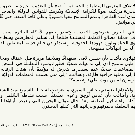
مغربي للمنظمات الحقوقية، أوضح بأن التعذيب وغيره من ضروب المعاملة
صونًا للكرامة الإنسانيّة وتكريسًا للقوانين الدوليّة. وأضاف بأنّه وأمام
هرة وعدم التسامح معها دستوريًّا وعلى كافة الصعد، حتى تُعْمِل الدول
ين يتعرضون للتعذيب، وتصدر بحقهم الأحكام الجائرة بسبب مطالبتهم
الح الانظمة المستبدة فلتلجأ إلى تسليم المعارضين وسط حماية دول
ورة جهودها الحقوقية. واستذكر في ختام حديثه المعتقلين الفلسطينيين
كات ممنهجة.
ت بأن حسين لاقى استهدافًا وملاحقةً مريرة قبل اعتقاله ومحاكمته أمام
 أدى إلى تداعيات صحيّة خطيرة وسوء المعاملة في السجن الانفرادي.
صحيّة عدة بسبب ما يتعرض له مؤكدةً بأن هيئات الرقابة الحكومية
 جراحية طارئة. وتسألت: "إلى متى تصمت المنظمات الدوليّة عن معاناة
لتعسفي، عباس السميع، ما تعرضت له عائلة السميع -منذ التسعينات- من
بأن عباس لُوحِقَ وأُعدِم -تعسفيًّا- بسبب نشاطه السّلمي والمجتمعي
قبل أعدامه، وهذا حال عوائل البحرين التي يتعرض أبناؤها للاستهداف
بحقوقهم وحرياتهم التي كفلها الدستور.
تاريخ المقال: 2023-06-27 12:03:36
عدد القراءات: 4510 قراءة |