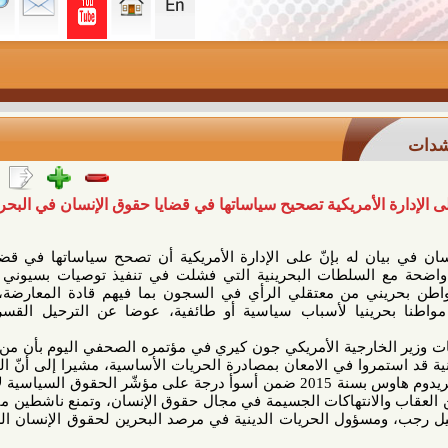
لأمريكية تصحيح سياساتها في قضايا حقوق الإنسان في البحرين
 له بإنّ على الإدارة الأمريكية أن تصحح سياساتها في قضايا حقوق
السلطات البحرينية التي فشلت في تنفيذ توصيات بسيوني ومقررات
ود 4000 مواطن بحريني من معتقلي الرأي في السجون بما فيهم قادة المعارضة، واسقاط
يزيد عن 200 مواطنا بحرينيا لأسباب سياسية أو طائفية، عوضا عن الترحيل القسري لبعض
ارجية الأمريكي جون كيري في مؤتمره الصحفي اليوم بأن من تجتمعون
ا في الامعان بمصادرة الحريات الأساسية، مشيرا إلى أنّ الدولة التي
صنّفها مؤشر الحريات الدولية لفريدوم هاوس بسنة 2015 ضمن أسوأ درجة على مؤشّر الحقوق السياسية لا يمكن إلا
الانتهاكات الجسيمة في مجال حقوق الإنسان، وتمنع ناشطين منهم رئيس
سؤول الحريات الدينية في مرصد البحرين لحقوق الإنسان الشيخ ميثم