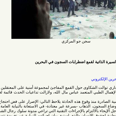
سجن جو المركزي
تية لقمع اضطرابات السجون في البحرين
وني
لجاري توالت الشكاوى حول القمع المفاجئ لمجموعة أمنية على المعتقلين المحتجين
إهمال الطبي المتعمد عباس مال الله، ولازالت تداعيات الحدث قائمة لغاية لحظة
نذ وقوع هذه الحادثة يلاحظ التالي: الإصرار على فض احتجاج السجناء
، الذهاب -بسرعة غير معتادة- في الاستعانة بالنيابة العامة ومفوضية
لالتزام بالإجراءات التقنية التي تراعي مدونة سلوك رجال الشرطة، بيان
الإنسان والذي استبق بيان إجرائهم للزيارة عبر تغريدة تتهم السجناء