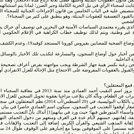
بات البديلة وأغلبها قضى ثلاثة أرباع مدة الاحتجاز، وهنا نتسائل: في
لرأي في نيل الحرية الكاملة وجبر الضرر؛ لماذا يتم استثنائهم من تنفيذ
 في الباب الخامس من قانون الإجراءات الجنائية للسجناء الذين قضوا
تعسفية للعقوبات البديلة، وهو ينطبق على كثير من السجناء؟.
رره معتمدي السياسات الأمنية في البحرين في توصيف أي حراك يدعو لحرية
طنية، ويتم لذلك توظيف خطاب الكراهية في الإعلام الحكومي أو منصات
4. التعتيم المتعمد حول حقيقة الأوضاع الصحية للمصابين بفيروس كورونا المستجد كوفيد19، وعدم الكشف عن العدد
حول أوضاع السجون، والمسارعة لتكذيب تلك الأخبار بالوسائل المعتادة،
بكسر هيبة جهاز الشرطة ويجب مواجهته بفرض أعراف تصحيحة عبر إلزام
قوبات المفروضة على الاحتجاج مثل الإحالة للعزل الانفرادي أو المنع من
لين؟
تظهر العودة للأرشيف الحقوقي بروز اسم النقيب أحمد العمادي منذ سنة 2013 في معاقبة السجناء السياسيين
وبأنَّه كان يتلاعب مزاجيا بعقوبة تحويل السجين للعزل الانفرادي، أو
مداهمة الزنازين بعد منتصف الليل بالكلاب البوليسية، في (20 أغسطس/آب 2014) نظم المعتقلون في سجن الحوض
 التعذيب في السجون، سيكون اسم العمادي حاضرا في بيان المعتقلين
الذين يحددون أوصاف الانتهاكات وأسماء المتورطين فيها؛ حيث ورد في بيانهم[1] آنذاك بأنَّ التعذيب مستمر من خلال
 حبسهم لأيام عدة في الغرف ومنعهم من دخول الحمام، التهديد الدائم
ب الشيعي والقرآن الكريم، إضافة إلى التعذيب والإهانات في السجن
الإنفرادي والذي ما زال التعذيب فيه مستمراً على الموقوفين يومياً مع إجبارهم على الوقوف طوال 24 ساعة ولأيام
ت طويلة منذ شهر رمضان".