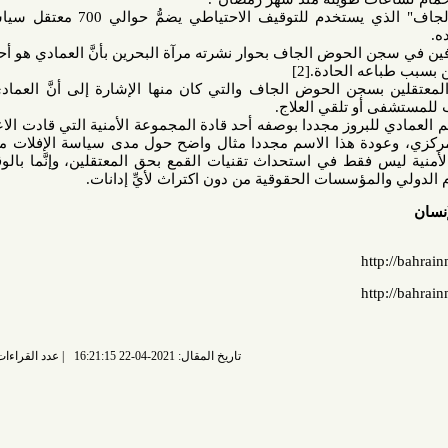
في 2015 كان سجن "الحوض الجاف" الذي يستخدم للتوقيف الاحتياطي يضمُّ حوالي 700 معتقل سياسي منهم
سجن الحوض الجاف بحوار نشرته مرآة البحرين بأنَّ العمادي هو أحد الضباط
الحادة.[2]
لين بسجن الحوض الجاف والتي كان منها الإشارة إلى أنَّ العمادي يهددهم
أو تلقي العلاج.
 اسم العمادي للبروز مجددا بوصفه أحد قادة المجموعة الأمنية التي قادت الاعتداء على
ة هذا الاسم مجددا مثال واضح حول مدى سياسة الإفلات من العقاب
 فقط في استحداث تقنيات القمع بحق المعتقلين، وإنَّما بالوقوف وراء
مؤسسات الحقوقية من دون اكتراث لأيِّ إدانات.
تاريخ المقال: 2021-04-22 16:21:15
عدد القراءات: 5010 قراءة |