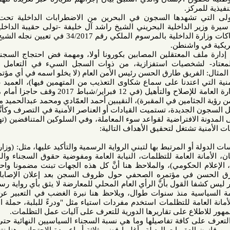
ز.
ي تشهدها السجون في البحرين من الاضطرابات الداخلية تحت الإدارات
المتعاقبة، وهي علامة بارزة في سيرة وزير الداخلية البحريني الشيخ راشد آل خليفة -تولى حقيبة الداخلية منذ 17
سنة- والذي تم مكافأته على انتهاكات وزارة الداخلية بالمرسوم الملكي رقم 34/2017 في تعيين نجله الشيخ عبد الله
اشنطن.
كما تظهر الحوادث المتتالية بأنَّ إدارة ملف المعتقلين المصابين بكورونا أولا، ومهمة فض احتجاج السجناء في 17
 لشخصيات استفزازية، من ذوات السجل السيء في التعامل مع قضايا
فريق طارق الحسن رئيس الأمن العام (لا يخلو اسمه في أي مؤتمر صحفي
عتدنا على سماع شكاوى التعذيب من المتهمين فيها)، العميد عبدالسلام
يوسف العريفي المدير العام للإدارة العامة للإصلاح والتأهيل (في 12 فبراير/شباط 2017 وقف حاجزا أمام منع عوائل
امين في المقبرة)، النقيبين أحمد العمّادي ومحمد عبدالحميد معروف.
يدة، تستميت القيادات أو العناصر الأمنية في التصرف وكأنَّهم أعضاء
افتراضية لقواعد سوء المعاملة، وفي السلوكين المتناقضين (تهدئة الرأي
شتغل لتحقيق الأهداف التالية:
و المرتبط بها لتبني الرواية الرسمية والتأكيد عليها، مثل: (وزارة الصحة،
لعامة للتظلمات، النيابة العامة ومفوضية حقوق السجناء والمحتجزين،
كومي)، والملاحظ هنا أنَّ كل هذه الجهات تبنت مضمونا واحدا وهو ما
في مؤتمره الصحفي حول ظروف السجن بعد إعلان الإصابات الأولى
لقول بأنَّ الرأي العام المحلي للمعارضة لا يثق بأي رواية رسمية تصدر
 منذ سنوات طوال، ويلاحظ هنا نبرة الغضب في التعبير عن الموقف
ة للتظلمات استخدم مفردات استياء مثل "ودرءً للبلبة، حملة المعلومات
ع على تقاريرها الدورية للتعرف على آليات عمل التظلمات.
كافة تفاصيلها وما هي نسبة السجناء السياسيين النهائية حتى اللحظة،