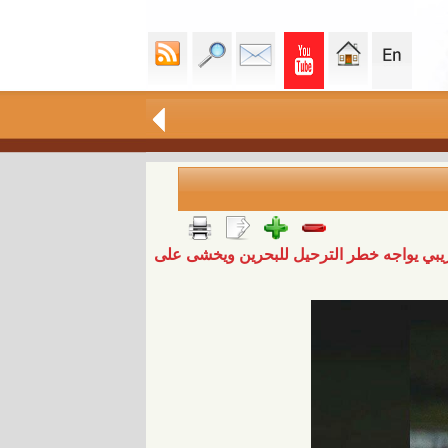
ريبي يواجه خطر الترحيل للبحرين ويخشى على