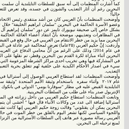
البحرين رغم أن آثار التعذيب والشوزن في جسده، وقد تعرض للتع
حالياً!
وأوضحت المنظمات بأنّ العريبي كان من أشد منتقدي رئيس الاتحاد 
بشكل خاص إلى صحيفة نيويورك تايمز عن دور "سلمان إبراهيم آل خل
في المظاهرات وتعذيبهم، موضحة بأنَّ انتقاد أعضاء العائلة الحاك
البحرين مما يزيد من خطر الانتقام من العريبي في حال وقع في القب
في عام 2014؛ وذلك على الرغم من أنَّ محامي الدفاع عن الع
البحرين أثناء مباراة لكرة القدم بين البحرين وقطر، تم نقلها على 
في المشاركة فيها وهي تخريب احدى مراكز الشرطة المزعومة التي اته
سيء في اصدار الأحكام الكيدية على خلفية تُهم تتعلق بحرية التعب
التعذيب.
عام ٢٠١٧ وأثناء سفره باستخدام وثيقة الأمم المتحدة "وثي
الإنتربول صدر بناء على طلب من السلطات البحرينية.
وتابعت المنظمات: استطاع حكيم العريبي من داخل زنزانته في المطا
أستراليا إضافة الى عدد من وكالات الأنباء قال فيها " أخشى أن يت
البحرين يمكن أن يقتلوني" وقالت زوجة حكيم العريبي إنها كانت تشعر
واللجوء السياسي لكنها تشعر اليوم بالقلق من خطر الموت في حال
العريبي رسالة مصورة عبر هاتف إلى السلطات الأسترالية من الزنزانة
لمنع ترحيله الى البحرين.