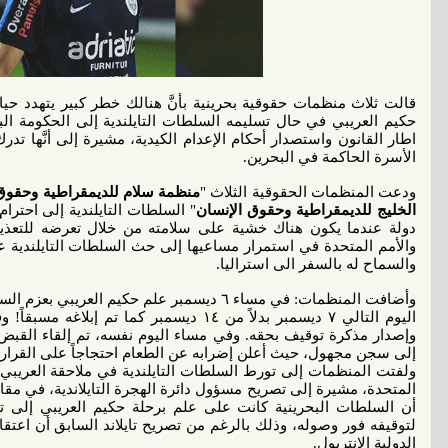
قالت ثلاث منظمات حقوقية بحرينية بأنَّ هنالك خطر كبير يتهدد حي
حكيم العريبي في حال تسليمه السلطات التايلندية إلى الحكومة الب
اطار القانون واستصدار أحكام الإعدام الكيدية، مشيرة إلى أنَّها ت
الأسرة الحاكمة في البحرين.
ودعت المنظمات الحقوقية الثلاث "
منظمة سلام للديمقراطية وحقوق 
الخليج للديمقراطية وحقوق الإنسان
" السلطات التايلندية إلى احتر
دولة عندما يكون هناك خشية على سلامته من خلال تعرضه للتعذيب
والأمم المتحدة في استمرار مساعيها إلى حث السلطات التايلندية ع
والسماح له بالسفر الى استراليا.
وأضافت المنظمات: في مساء ٦ ديسمبر علم حكيم ال
اليوم التالي ٧ ديسمبر بدلاً من ١٤ ديسمبر كما ت
وإصدار مذكرة توقيف بحقه. وفي مساء اليوم نفسه، تم إلقاء القبض 
إلى سجن مجهول، حيث أعلن إضرابه عن الطعام احتجاجاً على القرارا
ولفتت المنظمات إلى تورط السلطات التايلندية في ملاحقة العريب
أن السلطات البحرينية كانت على علم برحلة حكيم العريبي إلى تايل
لتوقيفه فور وصوله، وذلك بالرغم من تصريح تايلاند السابق أن اعت
الدولية الإنتربول.