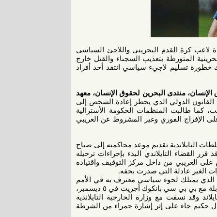
اة لاعب كرة القدم البحريني واللاجئ السياسي
حرينية المتورطة بتعذيب السجناء والقتل خارج
درك خطورة تسليم لاجيء سياسي انتقد أحد أفراد
الإنسان، منتدى البحرين لحقوق الإنسان، معهد
ام القانون الدولي الذي يحظر إعادة الشخص إلى
، كما طالبت المنظمات الحكومة الأسترالية
لى الإفراج الفوري وغير المشروط عن العريبي
عريبي بعزم السلطات التايلاندية تقديم موعد محاكمته إلى صباح
م إبلاغه مسبقاً! وقد قرر القضاء التايلاندي البدء بإجراءات ترحيله
على العريبي من داخل مركز التوقيف واقتياده
ت الغير عادلة التي صدرت بحقه.
ي الذي يمتلك لجوء سياسي معترف به في الأمم
المتحدة، مشيرة إلى تصريح مسؤول دائرة الهجرة التايلاندية، في مقابلة مع بي بي سي بانكوك أجريت في ٥ ديسمبر،
اند وقد نسقت مع وزارة الخارجية التايلاندية
قال حكيم جاء على إثر إشارة حمراء من الشرطة