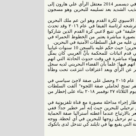
كما أشارت المنظمات إلى أنه سبق للسلطات التايلندية أن سلمت في ديسمبر 2014 معتقل الرأي علي هارون إلى
ذيب الشديد بعد تسليمه للبحرين وهو مسجون
الاسيوي لكرة القدم وهو ابن عم ملك البحرين
وعضو الأسرة الحاكمة في البحرين "سلمان ابراهيم الخليفة" خلال ترشحه لرئاسة الفيفا في عام ٢٠١٦ وقد تحدث
يفة" في تتبع لاعبي كرة القدم الذين شاركوا
مة بصورة مباشرة يعتبر من الخطوط الحمراء في
ض عليه من قبل السلطات الأمنية في البحرين.
وأردفت: إنَّ حكيم العربي (٢٥عاما) تعرض لمحاكمة غير عادلة في البحرين؛ حيث حكم عليه بالسجن 10 سنوات غيابياً
ريبي قدم اثباتات للمحكمة بأنَّ العريبي كان يمثّل
الهواء مباشرة في وقت حدوث الحادثة التي اتهم
م فيها؛ علماً بأن القضاء البحريني لديه سجل
ير عن الرأي وبعد اعترافات انتزعت تحت وطأة
وأوضحت المنظمات: لقد استطاع العريبي الوصول إلى أستراليا في عام ٢٠١٥ وحصل على صفة لاجئ سياسي في
قة سفر تمنح لحاملي صفة اللجوء" ألقت السلطات
التايلندية القبض عليه في مطار "سوفارنا بومي" الدولي في بانكوك يوم الثلاثاء ٢٧ نوفمبر ٢٠١٨ بناء على إخطار من
ر إجراء مداخلة مصورة مع قناة تلفزيونية في
م ترحيلي للبحرين حيث إنه أمر خطير جداً؛ ففي
 بالارتياح عندما أعطته أستراليا صفة الحماية
 تم ترحيل زوجها للبحرين في أي لحظة. ووجه
 التي يقبع بها في تايلند كي تتدخل لدى بانكوك