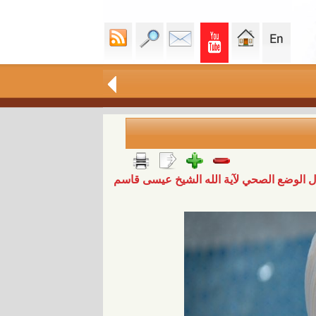
ول الوضع الصحي لآية الله الشيخ عيسى قاسم