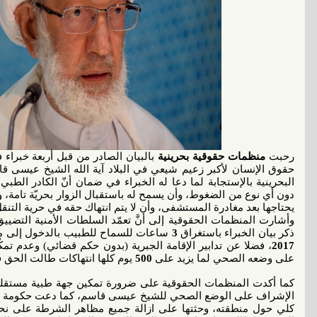
رحبت
منظمات حقوقية بحرينية
بالبيان الصادر من قبل أربعة خبراء
حقوق الإنسان لأكبر زعيم شيعي في البلاد آية الله الشيخ عيسى قا
البحرينية بالإستجابة لما دعا له الخبراء في ضمان أنّ الكادر الط
دون أي نوع من الضغوط، وأن يسمح له باستقبال الزوار بحريّة تامة، 
يحتاجها بعد مغادرة المستشفى، وأن لا يتم انتهاك حقه في حرية التنقل و
وأشارت المنظمات الحقوقية إلى أنَّ تعمّد السلطات الأمنية التضي
ذكر بيان الخبراء باستغراق
3
ساعات للسماح للطبيب بالدخول إلى 
2017
، فضلا عن تدابير الإقامة الجبرية (بدون حكم قضائي) وعدم تمك
على وضعه الصحي لما يزيد على
500
يوم كلها انتهاكات طالت الحق ف
كما أكدت المنظمات الحقوقية على ضرورة تمكين جهة طبية مستقلة و
الإشراف على الوضع الصحي للشيخ عيسى قاسم، كما دعت حكومة الب
كلي حول منطقته، وحثتها على ازالة جميع مظاهر الشرطة على نحو 