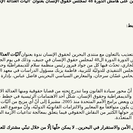
ندوة لمركز الخيام ومنتدى البحرين على هامش الدورة 48 لمجلس حقوق الإنسان بعنوان ’آليّات العدالة الإنتقاليّة في
عاون مع منتدى البحرين لحقوق الإنسان ندوة بعنوان
آليّات العدالة
إنسان في جنيف
، وذلك في يوم الجمعة
ث فيها كل من جواد فيروز رئيس منظّمة سلام للديمقراطيّة وحقوق
ي للدوليّة للتربية، فاطمة يزبك مسؤول الدراسات في معهد الخليج
ّان سرحان، والمعارض السياسي البحريني فاضل عباس،
بإدارة الإعلامية
دة القانون وما تندرج تحته من قضايا حقوقية ومنها العدالة الانتقالية
ية وحقوق الإنسان، شكَّل أحد الاهتمامات الرئيسية في خطط عمل
المفوضيّة السامية لحقوق الإنسان وبعض برامج الأمم المتحدة منذ 2005. مشيرةً إلى أنّ أي مزيج من آليّات العدالة
اً مع المعايير والالتزامات القانونيّة الدوليّة، وأنّ موضوع العدالة
 الكثير من النقاش الحقوقي فيما يتعلّق بمعالجة تداعيات الأزمة السياسيّة
رار في البحرين.. لا يمكن حلّها إلّا من خلال تبنّي مشترك للعدالة