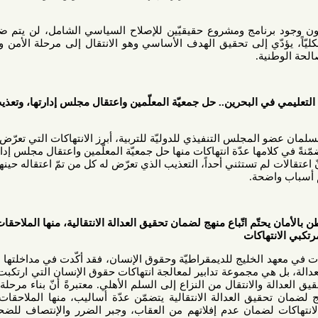
برنامج ومشروع حقيقيّين للإصلاح السياسي الشامل، لن يتم ضمان تبنّي
دّي إلى تحقيق الهدف الأساسي وهو الانتقال إلى مرحلة الأمن والاستقرار
ة.
ي البحرين.. حل جمعيّة المعلّمين واعتقال مجلس إدارتها، وتعذيب كل من
المجلس التنفيذي للدوليّة للتربية،
أبرز الانتهاكات التي تعرّض لها
ها عدّة انتهاكات منها حل جمعيّة المعلّمين واعتقال مجلس إدارتها،
 تستثني أحداً، التعذيب الذي تعرّض له كل من تمّ اعتقاله حينها، والإبقاء
حة.
تّم اتّباع منهج لضمان تحقيق العدالة الانتقالية، منها الملاحقات
هاكات
لخليج للديمقراطيّة وحقوق الإنسان،
فقد
أكّدت
في مداخلتها أنّ العدالة
 هي مجموعة تدابير لمعالجة انتهاكات حقوق الإنسان التي ارتكبت في فترة
والانتقال من النزاع إلى السلم الأهلي. معتبرةً أنّ بناء مرحلة ينعم فيها
قيق العدالة الانتقالية يتضمّن عدّة أساليب، منها الملاحقات القضائية
مان عدم إفلاتهم من العقاب، وجبر الضرر والإنتصاف للضحايا واتخاذ