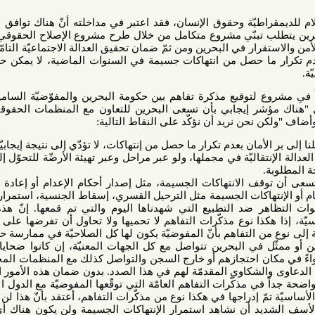
اطيّة وحقوق الإنسان، فقد اعتبر في مداخلته
أنّ هناك توافق بين العديد
ب تبنّي مشروع متكامل من خلال طرح مشروع الإصلاح الحقوقي الشامل،
ر في البحرين ومن ثمّ ضمان تحقيق العدالة الاجتماعيّة التامّة للضحايا
حصل من انتهاكات جسيمة في السنوات الماضية، لا يمكن حلّها إلّا من
 لتوقيع مذكرة تفاهم بين حكومة البحرين والمفوّضيّة السامية لحقوق
شر إيجابي بأن تسعى البحرين للتعاون مع المنظمات الحقوقية الدوليّة
حن نريد أن نؤكّد على النقاط التالية:
أمان بعدم تكرار ما حصل من إنتهاكات، لا تؤدّي إلى نتيجة إيجابيّة.
نتقاليّة في مجملها، ولو عبر مراحل وعبر تهيئة الأرضّة للتحوّل إلى العدالة
قف الانتهاكات الجسيمة، مثل إصدار أحكام الإعدام أو إعادة النظر في
تهاكات الجسيمة مثل الترحيل القسري، إسقاط الجنسية، استمرار التعذيب،
ر ضد التطبيع التي شهدناها اليوم والتي تم قمعها. إنّ هذه الحقوق
كذا نوع مذكّرات التفاهم لا تحميها ولا تحاول أن تفرضها على الدولة ولا
التفاهم بأنّ المفوضيّة يكون لها كل الصلاحيّة في ممارسة حقّها عندما
في البحرين تتواصل مع كل الجهات المعنيّة، إن كانوا ضحايا أو عوائل
ن احتجازهم أو خارج السجن والتواصل كذلك مع المنظمات المحليّة، وفي
كاوي المقدمّة لهم في هذا الصدد. بدون ضمان هذه الأمور الأساسيّة،
ي مذكّرات التفاهم العامّة التي توقّعها المفوضيّة مع الدول الأخرى. إذا
ّ إدراجها في هكذا نوع من مذكّرات التفاهم، أعتقد بأنّ هذا لن يؤدّي إلى
ديد أن نشاهد استمرار الإنتهاكات الجسيمة ولن يكون هناك أي نوع من