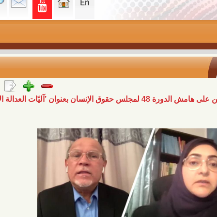
ندوة لمركز الخيام ومنتدى البحرين على هامش الدورة 48 لمجلس حقوق الإنسان بعنوان ’آليّات العدالة الإنتقاليّة