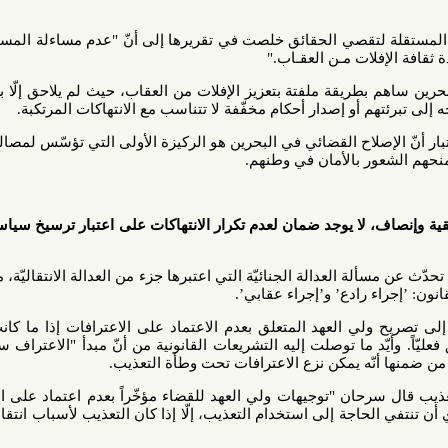
 لتقصي الحقائق خلصت في تقريرها إلى أنّ "عدم مساءلة المسؤولين في
لات مـن العقـاب."
ريقة ملفتة بتعزيز الإفلات من العقاب، حيث لم يلاحق إلّا بعض أفراد
م أو إصدار أحكام مخفّفة لا تتناسب مع الانتهاكات المرتكبة.
صلاح القضائي في البحرين هو الركيزة الأولى التي تؤسّس لمصالحة وطنيّة
ر بالأمان في وطنهم.
، لا يوجد ضمان لعدم تكرار الانتهاكات على اعتبار ترسيخ سياسة الإفلات
لة العدالة الجنائيّة التي اعتبرها جزء من العدالة الانتقاليّة، مشيراً إلى
 رادع’ و’إجراء عقابي’.
لي العهد المتعلق بعدم الاعتماد على الاعترافات إذا ما كانت مقرونة
د ما توصلت إليه التشريعات القانونية من أنّ مبدأ "الاعتراف سيد الأدلة"
ّه يمكن نزع الاعترافات تحت وطأة التعذيب.
ان "توجيهات ولي العهد للقضاء مؤخّراً بعدم اعتماد على الاعترافات
اجة إلى استخدام التعذيب، إلّا إذا كان التعذيب لأسباب انتقاميّة وليس