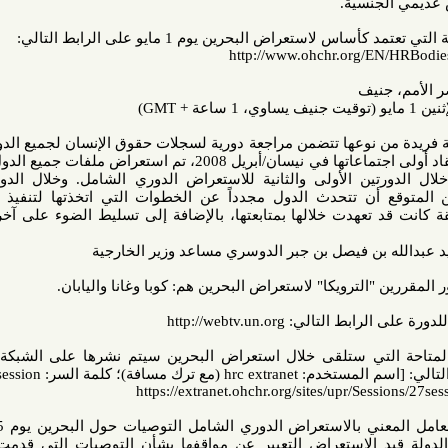
نسية.
عراض البحرين يوم 1 مايو على الرابط التالي:
http://www.ohchr.org
الاستعراض الدوري الشامل عملية فريدة من نوعها تتضمن مراجعة دورية لسجلات حقوق الإنسان لجميع الدول الـ 193
الأعضاء بالأمم المتحدة. ومنذ انعقاد أولى اجتماعاتها في نيسان/أبريل 2008، تم استعراض ملفات جميع الدول الأعضاء
دورتين الأولى والثانية للاستعراض الدوري الشامل. وخلال الدورة الثالثة
 تتحدث الدول مجدداً عن الخطوات التي اتخذتها لتنفيذ التوصيات
هدت خلالها بمتابعتها، بالإضافة إلى تسليط الضوء على آخر تطورات
ن فيصل بن جبر الدوسري مساعد وزير الخارجية
"الترويكا" لاستعراض البحرين هم: كوبا وغانا واليابان.
http://webtv.un.org
تي ستلقى خلال استعراض البحرين سيتم نشرها على الشبكة الخارجية
 كلمة السر: 1session]:
ومن المنتظر أن يتبنى الفريق العامل المعني بالاستعراض الدوري الشامل التوصيات حول البحرين يوم 5 مايو في
 الدولة قيد الاستعراض التعبير عن مواقفها بشأن التوصيات التي قدمت لها أثناء