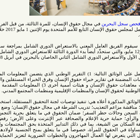
لبحرين
في مجال حقوق الإنسان، للمرة الثالثة، من قبل الفريق العامل
المعني بالاستعراض الدوري الشامل لمجلس حقوق الإنسان التابع للأمم المتحدة يوم الإثنين 1 مايو 2017 خلال اجتماع
ن 14 دولة سيقوم الفريق العامل المعني بالاستعراض الدوري الشامل بمراجعة سجلها خلال
 التي تنعقد بين 1 و12 مايو، والتي ستحدِّد أيضاً بدء الدورة الثالثة للاستعراض الدوري الشامل. وقد كان
أجري الاستعراض الدوري الشامل الأول والاستعراض الدوري الشامل الثاني الخاصان بالبحرين في أبريل 2008 ومايو
ويعتمد الاستعراض الدوري الشامل على الوثائق التالية: 1) التقرير الوطني الذي يتضمن المعلومات المقدمة من
 المعلومات المضمنة في تقارير خبراء حقوق الإنسان وفرق الخبراء المستقلين والتي تعرف
باسم الإجراءات الخاصة، وهيئات معاهدات حقوق الإنسان و هيئات أممية أخرى 3) المعلومات المقدمة من جهات
وق الإنسان والمنظمات الإقليمية ومنظمات المجتمع المدني.
ذكورة أعلاه هي: تنفيذ توصيات لجنة التحقيق المستقلة، استخدام عقوبة
زاعم التعذيب؛ تدريب الشرطة في مجال حقوق الإنسان؛ وضع المدافعين
لات حظر السفر؛ ضمان الحقوق في ما يتعلق بحرية التجمع السلمي
ماية حرية الإعلام والصحافة عبر الإنترنت وعلى الأرض؛ رفض القومية
 من الشيعة، بما في ذلك التدابير المتخذة بحق المجتمعات والقادة من
حقوق للمرأة، خصوصاً في ما يتعلق بمنح الجنسية لأولادها؛ مناقشة
رض لها العمال المهاجرون والخطوات الضرورية لتعزيز الحماية القانونية