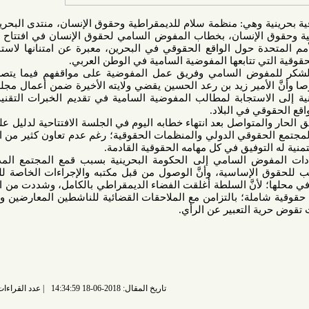
هي: منظمة سلام للديمقراطية وحقوق الإنسان، منتدى البحرين لحقوق
الإنسان، معهد الخليج للديمقراطية وحقوق الإنسان، بخطاب المفوض السامي لحقوق الإنسان في افتتاح الدورة 38
 حول الواقع الحقوقي في البحرين، معبرة عن امتنانها لاستمرار وضع
 تتابعها المفوضية السامية في الوطن العربي.
وض السامي وفريق عمل المفوضية على مواقفهم فيما يتصل بأوضاع
مير زيد بن رعد الحسين يقضي ولايته الأخيرة ضمن أعمال مجلس حقوق
استجابة لمطالب المفوضية السامية في تقديم الخبرات التقنية من قبل
 في البلاد.
تواصل بعد انتهاء خطابه اليوم في الجلسة الافتتاحية لدليل على التقدير
حقوقي الدولي والمنظمات الحقوقية؛ رغم عدم تعاون كثير من الدول معه
فيق في كل مهامه الحقوقية القادمة.
وض السامي إلى الحكومة البحرينية بسبب قمع المجتمع المدني وسن
ساسية، وأنَّ الوصول من قبل مكتبه والإجراءات الخاصة للبحرين تم
نَّ السلطة أغلقت الفضاء الديمقراطي بالكامل، وشددت من اطلاق اليد
لة؛ بالتزامن مع الملاحقات القضائية للناشطين المعارضين والمدافعين
لتعبير عن الرأي.
تاريخ المقال: 2018-06-18 14:34:59
عدد القراءات: 4875 قراءة |