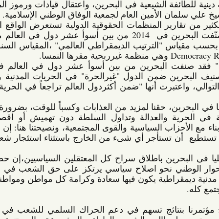
الإسلامي العلمائي أكبر هيئة دينية للطائفة الشيعية في البحرين، واعتقال قيادات ورموز المعارضة، 
ن الأمين العام لجمعية الوفاق الوطني الإسلامية.
كل هذه الإنتهاكات جعلت الكثير من تقارير المنظمات الحقوقية الدولية تستعرض الواقع الحقوقي 
السيء في البحرين، وقد صنّفت البحرين في  2014 من بين أسوأ عشر دول في العالم من حيث 
الترتيب الديمقراطي، وذلك بحسب مقياس "الترتيب الديمقراطي العالمي" ،المقياس السنوي الذي 
أما منظمة "فريدوم هاوس" فقد صنفت البحرين من بين أسوأ عشر دول في العالم في حرية 
الصحافة، واستمرّت في تصنيف البحرين ضمن الدول "غيرالحرة" في الحريات المدنية والحقوق 
السياسية للعام الرابع على التوالي، واعتبرت أنها "ضمن أكثردول العالم تراجعاً في الحرية" ما بين 
وهنا نتمنى على الإدارة العليا في البحرين، حقنا لمزيد من العذابات وكسباً للوقت، بضرورة الإصغاء 
لمطالب الشعب المشروعة في الحرية والعدالة وتداول السلطة دون تهميش أو اقصاء لأحد، 
والدخول في حوار حقيقي وبناء مع الأحزاب السياسية والقوى المجتمعية، ونصيحتنا هنا: إن أي ادارة 
سياسية عليا في أي بلد كان تستطيع  أن تستأجر أي شىء من الخارج باستثناء استئجار شعب ليحل 
ولعل في مبادرة الادارة العليا في البحرين باطلاق سراح كل المعتقلين السياسيين،إن حصلت، ما 
يوفر مدخلاً مناسباً وجاداً للحوار الوطني نحو اصلاح سياسي يرتكز على حق الشعب في أن يكون 
مصدراً للسلطات وبناء دولة مدنية ديمقراطية يكون فيها سعادة وكرامة كل مواطن ومواطنة شرطاً 
في الختام، أتمنى أن يخرج مؤتمرنا بنتائج تسهم في دعم الحراك السلمي للشعب في البحرين 