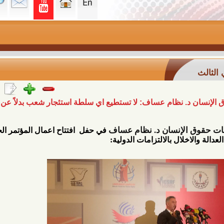
 نظام عساف: لا تستطيع اي سلطة استئجار شعب بدلاً عن سكانه
لإنسان
 د. نظام عساف
 في حفل 
 افتتاح اعمال المؤتمر الحقوقي 
لال بالالتزامات الدولية: