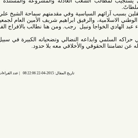
وصولا لحوار وطني حقيقي يستجيب لمطالب الشعب العادلة والمشروعة والمستندة إلى حق 
 آرائهم السياسية 
وفي مقدمتهم سماحة الشيخ علي سلمان 
الأمين العام لجمعية الوفاق الوطني الاسلامية، والرفيق ابراهيم شريف الأمين العام لجمعية العمل 
دي الخواجا ونبيل  رجب.
 ومن هنا نطالب بالافراج الفوري عن 
المجد للشعب البحريني  في حراكه السلمي وابداعه النضالي وتضحياته الكبيرة في سبيل تحقيق 
نا الحقوقي والأخلاقي معه بلا حدود.
تاريخ المقال: 2015-04-22 08:22:06
عدد القراءات: 6696 قراءة |