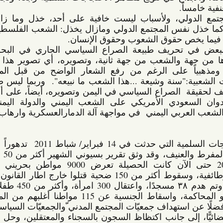
.  
ومن المؤسف حقاً أن المجتمع الدولي، ولأسباب ليست خافية على أحد، خذل وما زال يخذل 
الشعب في البحرين، تماما كما خذل نفس المجتمع الدولي ومازال يخذل: الشعب الفلسطيني، من 
ص حقوق الشعوب وحقوق الإنسان.    
والمؤسف أكثر محاولات البعض في تحريف طبيعة الصراع السياسي الجاري في البحرين بين 
الإدارة السياسية ومن يؤيدها من جهة والشعب من جهة ثانية، وتصويره، أي تصوير هذا الصراع، 
 كما لو انه صراعاً طائفياً ومذهبياً على الرغم من رفع الشعار الواضح من قبل المشاركين 
والمشاركات في الاحتجاجات الشعبية:"سنة وشيعة ...هذا الشعب ما نبيعه".  وربما ليس صدفة أن 
نسمع هذه الأيام ذات التحريف لحقيقة  الصراع السياسي في اليمن وتصويره، أيضاً، على أنه صراع 
طائفي ومذهبي لتبرير العدوان السعودي الأمريكي على الشعب اليمني والدولة اليمنية. وهنا 
ي اليمني  في مواجهة آلة الدمارالعسكرية وارهاب الدولة. 
شهدت البحرين بعد الاحتجاجات السلمية التي حدثت في 14 فبراير/ شباط 2011  تدهوراً في حالة 
حقوق الإنسان جراء القمع المفرط والعنيف، وقد وثق تقرير بسيوني الشهير أكثر من 50 نوعاً من 
أنواع الإنتهاكات، ومنذ 2011 حتى الآن كانت الحصيلة تعرض 9000 مواطن بحريني للاعتقال 
التعسفي لأسباب سياسية وطائفية، وسقوط أكثر من 150 ضحية قتلوا خارج اطار القانون، و٤٧٠٠ 
مواطنا فصلوا من  العمل، وتم هدم ٣٨ مسجدًا، واعتقال 300 امرأة، وأكثر من 450 طفلاً بحرينياً 
تعرض للاعتقال أو الحجز أو المحاكمة، واسقاط الجنسية عن 115 مواطنا أغلبهم من المعارضين 
السياسيين، و1500 مصاب، فضلًا عن استهداف جمعيّات المجتمع المدني ّوالجمعيّات السياسيّة وغلق 
بعضها وملاحقة بعضٍ منه قضائيًّا، إلى جانب اكتظاظ السجون بالسجناء والمعتقلين، وحل المجلس 