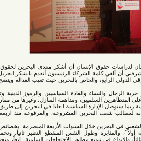
اسمحوا لي بإسم مركز عمان لدراسات حقوق الإنسان أن أشكر منتدى البحرين لحقوق الإنسان 
على تنظيم هذا المؤتمر، ويشرفني أن ألقي كلمة الشركاء الرئيسيون أتقدم بالشكر الجزيل للجهود 
المبذولة لعقد المؤتمر الحقوقي الدولي الرابع، والخاص بالبحرين حيث تغيب العدالة ويتضح الاخلال 
إن استمرار سياسة احتجاز حرية الرجال والنساء والقادة السياسيين والرموز الدينية وتعريضهم 
للتعذيب الممنهج، والاعتداء على المتظاهرين السلميين، ومداهمة المنازل، وغيرها من ممارسة قتل 
المواطنيين ...إن هذه السياسة ربما ستوصل الإدارة السياسية العليا في البحرين إلى طريق مسدود 
للحوار الذي يفضي للإستجابة لمطالب شعب البحرين المشروعة، والمرفوعة منذ اربعة سنوات 
لقد تميز الحراك والاحتجاج الشعبي في البحرين خلال السنوات الأربعة المنصرمة  بخصائص واضحة 
لا لبس فيها، وهي: السلمية أولاً ً، والمثابرة وطول النفس المنقطع النظير ثانياً، وتحمل القمع 
المفرط وانتهاكات الحقوق ثالثاً، والابداع في تنويع مظاهر الاحتجاجات السلمية رابعاً، وتجنب ردود 