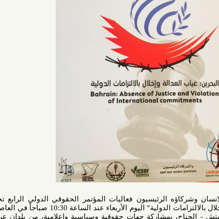
اؤه الرئيسيون فعاليات المؤتمر الحقوقي الدولي الرابع تحت
عنوان”البحرين: غياب العدالة وإخلال بالالتزامات الدولية” اليوم الأربعاء عند الساعة 10:30 صباحاً في العاصمة
ناح، بمشاركة جهات حقوقية وسياسية وإعلامية، من بلدان عربية