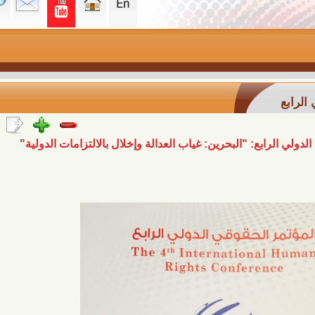
ع: "البحرين: غياب العدالة وإخلال بالالتزامات الدولية"