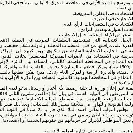
الأولى بمحافظة الجنوبية 7 ثواني، ومرشح بالدائرة الأولى في محافظة المحرق: 8 ثواني، مرشح في الدائرة السادسة
تخابية التي تستخدمها السلطات البحرينية في العملية الانتخابية وتثير
اقبتها من قبل المنظمات المحلية والدولية بشكل حقيقي، وقد تحدثت
ب الانتخابية السابقة عن شكاوى تزوير كبيرة في المراكز الانتخابية
الاستفادة من الأصوات المتحركة للمجنسين بخلاف القانون في هذه
في المحافظة العاصمة، كالتالي: المسافة بين الدائرة الأولى والمركز
العام – المعهد الديني في الجفير (1500 متر)، ويمكن قطعها بـالسيارة 6 دقائق، والدائرة الثالثة والمركز العام (850
متر) يمكن قطعها بـالسيارة 3:15 دقيقة، والدائرة الرابعة والمركز العام (1250 متر) يمكن قطعها بالسيارة في 5
لمحافظة الجنوبية، كالتالي: المسافة بين الدائرة الأولى والمركز العام
لان وزارة الداخلية رصدها لأي أخبار أو رسائل تدعو لعدم المشاركة في
الانتخابات النيابية القادمة، وإحالة المتورطين إلى النيابة العامة، في بيان لها (6 أكتوبر/تشرين الثاني 2018)، وتجدر
رعب والترهيب لمن سيقاطع العملية الانتخابية؛ فقد عمد جهاز الجرائم
ونية والتهاون في ملاحقة مصدر تلك الشائعات؛ وبعد ذلك صدر تأكيد لبعض
هذه الشائعات على لسان رئيس مجلس النواب الحالي أحمد الملا الذي فاز بـ 22 صوتا في اللجنة الفرعية في
شكوك حول وجود تواطئ رسمي في إسناد حرب الشائعات ضد المواطنين، فضلا عن
ين للابتزاز عبر حرمانهم من حقوقهم الخدمية أو الاقتصادية.