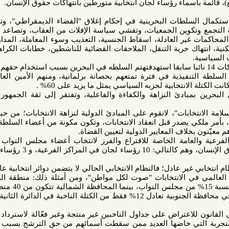
سماء رؤساء لجان انتخابية متورطين بانتهاكات حقوق الإنسان.
السلطات البحرينية في إحكام إغلاق "الفضاء الديمقراطي"، وتقييد حرية
كوين الجمعيات، وتفشي سياسة الإفلات من العقاب، وتصاعد الانتهاكات
 غير العادلة، اسقاط الجنسية، التعذيب وسوء المعاملة، المداهمات غير
ك حرية التنقل، الملاحقات القضائية للناشطين، خطابات الكراهية، القتل
 الحملات الأمنية والانتهاكات 14 نائبا سابقا استهدفتهتم السلطه في البحرين بسبب استخدام حقهم في الرأي
فيذية في فترة تمتعهم بحصانة برلمانية، ومنهم الأمين العام لجمعية
تخابية لحزبه السياسي يمثل ما يزيد على 60% .
 بمبادئ النزاهة والكفاءة والفاعلية، وتفتقر إلى ثقة الجمهور والأحزاب
خابات"، لاتقوم على المبادئ الدولية لنزاهة الانتخابات؛ من حيث طريقة
ي يصدر قبل انعقاد الانتخابات، وتكون مكونة من أعضاء السلطة التنفيذية
اف المعايير الدولية لتعيين القضاة.
والعامة الخاصة للاقتراع والفرز لانتخاب أعضاء مجلس النواب متورطين
بانتهاكات جسيمة في مجال حقوق الإنسان، وهم كالتالي: 10 رؤساء لجان في المراكز الفرعية، و 3 رؤساء لجان في
 غير عادل؛ فالنظام الانتخابي الحالي لا يتضمن دوائر انتخابية عادلة تحقق
في الانتخابات "صوت لكل مواطن"، ومن أمثلة ذلك: منطقة الرفاع التي
تفرز 6 مقاعد نيابية وتتحكم في نسبة 15% من مجلس النواب، بينما المحافظة الشمالية تتكون من 40 منطقة وتفرز
12 نائبا فقط، والدائرة العاشرة في محافظة الجنوبية تعادل 12% فقط من الكتلة الناخبة في الدائرة الثانية عشر في
لاعتراض على جداول الناخبين غير منتجة وغير فعّالة لاسترداد الحق في
ي خاضها العديد ممن سقطت أسمائهم من حق الترشح بسبب انتمائاتهم