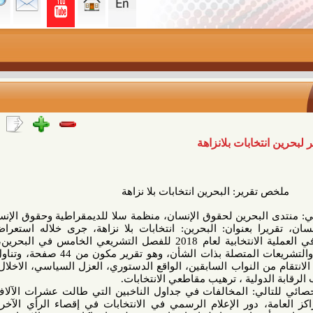
ابات بلانزاهة
قرير: البحرين انتخابات بلا نزاهة
حرين لحقوق الإنسان، منظمة سلا للديمقراطية وحقوق الإنسان، معهد
ا بعنوان: البحرين: انتخابات بلا نزاهة، جرى خلاله استعراض وتحليل
الانتهاكات والخروقات القانونية في العملية الانتخابية لعام 2018 للفصل التشريعي الخامس في البحرين، والتعليق
الحقوقي والقانوني على المواد والتشريعات المتصلة بذات الشأن، وهو تقرير مكون من 44 صفحة، وتناول المحاور
من النواب السابقين، الواقع الدستوري، العزل السياسي، الاخلال بالمعايير
دولية ، ترهيب مقاطعي الانتخابات.
ي: المخالفات في جداول الناخبين التي طالت عشرات الآلاف، الدوائر
مة، دور الإعلام الرسمي في الانتخابات في إقصاء الرأي الآخر (تلفزيون