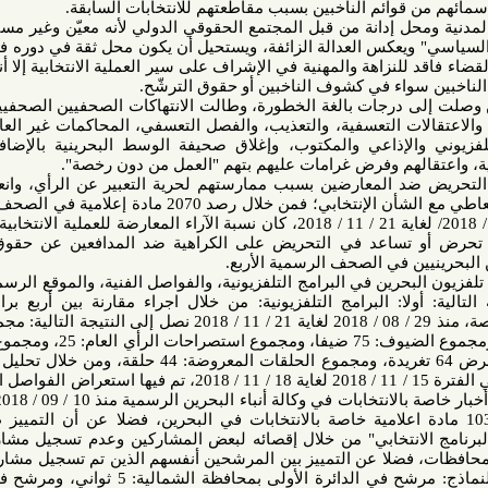
ئم الناخبين بسبب مقاطعتهم للانتخابات السابقة.
حل إدانة من قبل المجتمع الحقوقي الدولي لأنه معيّن وغير مستقل ولديه
عكس العدالة الزائفة، ويستحيل أن يكون محل ثقة في دوره في العملية
لنزاهة والمهنية في الإشراف على سير العملية الانتخابية إلا أنه عجز أن
اء في كشوف الناخبين أو حقوق الترشّح.
 درجات بالغة الخطورة، وطالت الانتهاكات الصحفيين الصحفيين فمنهم:
ت التعسفية، والتعذيب، والفصل التعسفي، المحاكمات غير العادلة، فضلا
الإذاعي والمكتوب، وإغلاق صحيفة الوسط البحرينية بالإضافة لسحب
هم وفرض غرامات عليهم بتهم "العمل من دون رخصة".
ضد المعارضين بسبب ممارستهم لحرية التعبير عن الرأي، وانعكس ذلك
على أداء الإعلام الرسمي في التعاطي مع الشأن الإنتخابي؛ فمن خلال رصد 2070 مادة إعلامية في الصحف الرسمية
الأربع في الفترة ما بين 202/ 10 / 2018/ لغاية 21 / 11 / 2018، كان نسبة الآراء المعارضة للعملية الانتخابية فيها 0%،
ض أو تساعد في التحريض على الكراهية ضد المدافعين عن حقوق الإنسان
 في الصحف الرسمية الأربع.
بحرين في البرامج التلفزيونية، والفواصل الفنية، والموقع الرسمي لوكالة
ولا: البرامج التلفزيونية: من خلال اجراء مقارنة بين أربع برامج خاصة
بالانتخابات أو تضمنت حلقات خاصة، منذ 29 / 08 / 2018 لغاية 21 / 11 / 2018 نصل إلى النتيجة التالية: مجموع المدة
الزمنية للبرامج: 945:02 دقيقة، ومجموع الضيوف: 75 ضيفا، ومجموع استصراحات الرأي العام: 25، ومجموع التقارير:
32، بالإضافة إلى 13 تقريرا استعرض 64 تغريدة، ومجموع الحلقات المعروضة: 44 حلقة، ومن خلال تحليل 14 فاصل
فني عن الانتخابات تم عرضهم في الفترة 15 / 11 / 2018 لغاية 18 / 11 / 2018، تم فيها استعراض الفواصل الفنية 243
مرة، ومن خلال رصد ما نشر من أخبار خاصة بالانتخابات في وكالة أنباء البحرين الرسمية منذ 10 / 09 / 2018 لغاية 21
 جرى خلالها نشر 103 مادة اعلامية خاصة بالانتخابات في البحرين، فضلا عن أن التمييز طال حتى
نتخابي" من خلال إقصائه لبعض المشاركين وعدم تسجيل مشاركات لهم
فضلا عن التمييز بين المرشحين أنفسهم الذين تم تسجيل مشاركاتهم في
الوقت المتاح لهم، وهذه بعض النماذج: مرشح في الدائرة الأولى بمحافظة الشمالية: 5 ثواني، ومرشح في الدائرة