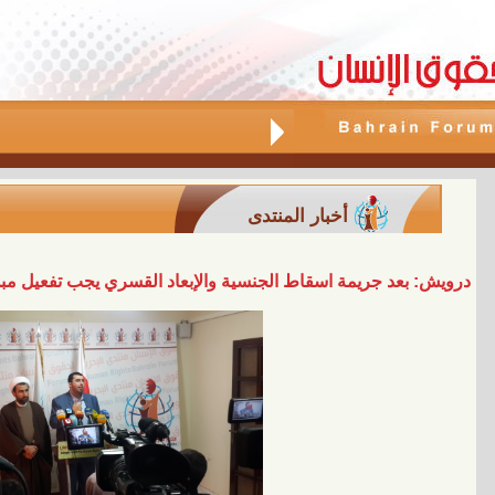
أخبار المنتدى
درويش: بعد جريمة اسقاط الجنسية والإبعاد القسري يجب تفعيل مبدأ