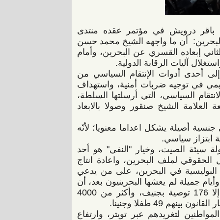
ن باقر درويش في مؤتمر عقده منتدى
لبحرين: أن ما واجهه الشيخ محمد حسن
اني إبعاده القسري عن البحرين، وأمام
تغلال آليات الرقابة الدولية.
لى أحدى أدوات الإنتقام السياسي من
ليمي في توجيه ضربات أمنية، واستهداف
انتقام السياسي، التي أرسلتها السلطة،
 العلامة الشيخ صنقور وصولا بالابعاد
ية أصيلة يشكل اعداما معنويا؛ لأنّه
 ابتزاز سياسي.
ولة سيئة الصيت، وخيار "النفي" هو أحد
الحقوقي لملف البحرين، واعادة انتاج
لة البوليسية في البحرين، على من يدعي
ام جميلة لم يعشها البحرينيون بعد، أن
يكف عن رفع هذه الشعارات الرنانة التي لا نجد ورائها إلا 176 توصية بجنيف، وأكثر من 4000
واطنين لتغريدهم عبر تويتر، وارتفاع