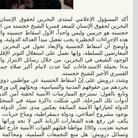
أكد المسؤول الإعلامي لمنتدى البحرين لحقوق الإنسا
البحرين لحقوق الإنسان للمبعد قسريا الشيخ خجسته من ا
خجسته هو جرمين وليس واحداً، الأول اسقاط جنسيته والث
هذه الإجراءات الخطيرة يجب تفعيل مبدأ العدالة الدولية، واس
وأوضح أن اسقاط الجنسية والإبعاد تحول في البحرين إ
المعارضين للسلطة، وإنها تعمل على استغلال التوتر الإق
الوجود الشيعي في البحرين، من خلال رسائل الابتزاز وال
بدءا بحملة الاستدعاءات كما حدث لامام أكبر صلاة جمعة
القسري الأخير للشيخ خجسته.
وشدد درويش على إنّ اسقاط الجنسية عن مواطنين ذوي جنس
يجردهم من حقوقهم المدنية والسياسية، ويحوّلهم إلى ورقة
وتابع بالقول: نسترجع الممارسات الأمنية لحقبة أمن الد
أدوات تلك المرحلة، التي شكلت ذاكرة سيئة في السجل 
الدولة لخياراتها الأمنية السابقة يعكس مدى تجذّر الدو
بوجود مشروع اصلاحي، ودولة ديمقراطية، ومناخ حريات، وأي
ضحية تعذيب، و150 مواطنا قتلتهم القوات الأمنية خارج اطار القانون بينهم 49 طفلا وجنينا.
وتسائل درويش: هل منع التجمعات السلمية، ومحاكمة الم