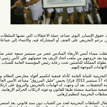
سان, اليوم, تصاعد حملة الاعتقالات التي تشنها السلطات البحرينية
تحريض على العنف أو المشاركة فيه, والانتماء إلي جماعات تحرض
اء أمس الأربعاء السادس عشر من سبتمبر سبعة عشر شابًا يمثلون
وجهم من ملعب اتحاد الريف بعد حصولهم على كأس رئيس المؤسسة
لكة للناشئين تحت رعاية رئيس المؤسسة العامة للشباب والرياضة,
موجهة إليهم.
لنيابة العامة كأداة قمعية لتكميم أفواه معارضي النظام والزج بهم,
أصدرت النيابة العامة يوم الثلاثاء 17 سبتمبر 2013 قرارًا بحبس “خليل المرزوق” مساعد الأمين العام لجمعية
قات, بعد أن وجهت له اتهامات بالتحريض والترويج على ارتكاب جرائم
ة منشئة طبقا للقانون ودعوته لارتكاب الجرائم الإرهابية, ومساندته
ات البحرينية لعدد من الشباب دون سند قانوني, يعد استمرارًا لحملة