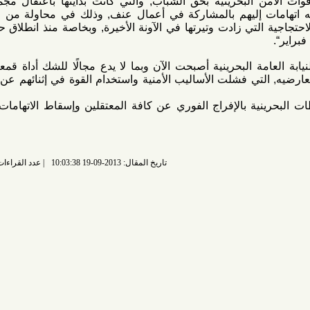
 البحرينية بحق الشباب, والتي كانت بدايتها باعتقال مجموعة من
ت إليهم بالمشاركة في أعمال عنف, وذلك في محاولة من السلطات
لتي زادت وتيرتها في الآونة الأخيرة, وبخاصة منذ انطلاق حملة تمرد
 البحرينية أصبحت الآن وبما لا يدع مجالًا للشك أداة قمعية في يد
ي فشلت الأساليب الأمنية واستخدام القوة في إثنائهم عن مطالبهم
ة بالإفراج الفوري عن كافة المعتقلين وإسقاط الاتهامات الموجهة
تاريخ المقال: 2013-09-19 10:03:38
عدد القراءات: 6377 قراءة |