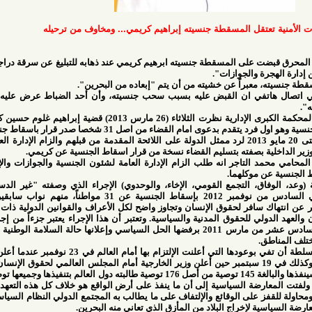
عتقل المسقطة جنسيته إبراهيم كريمي... ومخاوف من ترحيله
لى المسقطة جنسيته ابرهيم كريمي عند ذهابه للتبليغ عن سرقة دراجة نارية وتم
والجوازات".
معبراً عن خشيته من أن يتم "إبعاده من البحرين".
اتفي ان القبض عليه بسبب سحب جنسيته، وأن أحد الضباط عرض عليه امر سحب
وذكر المحامي عبدالله زين الدين ان المحكمة الكبرى الإدارية نظرت الثلاثاء (26 مارس 2013) قضية إبراهيم غلوم حسين كريمي، وهو
م القضاء من اصل 31 شخصا صدر قرار باسقاط جنسياتهم.
وأضاف ان المحكمة ارجأت القضية حتى 20 مايو 2013 لرد ممثل الدولة على اللائحة المقدمة من قبلهم والزام الإدارة العامة لشئون
ية بصفته بتسليم القضاء نسخة من قرار اسقاط الجنسية عن كريمي.
التاجر انه طلب الزام الإدارة العامة لشئون الجنسية والجوازات والإقامة ووزير
موكلهما.
 التجمع القومي، الإخاء، والوحدوي) الإجراء الذي وصفته "غير الدستوري وغير
القانوني" الذي اتخذته السلطات في السادس من نوفمبر 2012 بإسقاط الجنسية عن 31 مواطناً، منهم نواب سابقين ومحامين
فر لحقوق الإنسان وتجاوز واضح لكل الأعراف والقوانين الدولية ذات الصلة وفي
ي للحقوق المدنية والسياسية. وتعتبر أن هذا الإجراء يعتبر جزءاً من إجراءات ونهج
الدولة الأمنية الذي سارت عليه منذ السادس عشر من مارس 2011 برفضها الحل السياسي وإعلانها حالة السلامة الوطنية "الطوارئ"
.
وقالت قوى المعارضة إنه كان على السلطة أن تفي بوعودها التي أعلنت الإلتزام بها أمام العالم في 23 نوفمبر عندما أعلن الحكم أنه
سينفذ توصيات لجنة تقصي الحقائق، وكذلك في 19 سبتمبر حين أعلن وزير الخارجية أمام المجلس العالمي لحقوق الإنسان بجنيف أن
نظامه سينفذ التوصيات التي قال أنه سينفذها والبالغة 145 توصية من أصل 176 توصية طالبته دول العالم بتنفيذها وجميعها توصيات تتعلق
رضة السياسية إلى أن ما ينفذ على أرض الواقع هو خلاف كل هذه التعهدات مما يعد
ز على الوقائع والإلتفاف على ما يطالب به المجتمع الدولي النظام السياسي بضرورة
لإخراج البلاد من المأزق الذي تعاني منه البحرين.