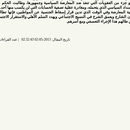
عقوبات التي تنفذ ضد المعارضة السياسية وجمهورها، وطالبت الحكم التوقف عن
ي الذي يتحمله، ومغادرة عقلية تصفية الحسابات التي لن يكسب منها أحد.
وفي الوقت الذي تدين قرار إسقاط الجنسية عن المواطنين، فإنها تطالب السلطة
مق الشرخ في النسيج الاجتماعي ويهدد السلم الأهلي والاستقرار الاجتماعي. وتؤكد
الإجراء التعسفي ومع أسرهم.
تاريخ المقال: 2013-05-02 02:32:43
عدد القراءات: 7244 قراءة |