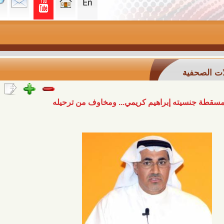
ة
سيته إبراهيم كريمي... ومخاوف من ترحيله