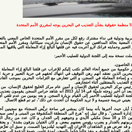
دولية في نداء مشترك رفع لكل من مقرر الأمم المتحدة الخاص المعني بالتعذيب خوان
الة المدافعين عن حقوق الإنسان مارغريت سيكاغيا، ومقرر الأمم المتحدة الخاص
ه فرانك لارو أعربت فيه عن قلقها البالغ إزاء المعاملة التي يلاقيها المدافعون عن
إلى اللجنة الدولية للصليب الأحمر:
 أنحاء العالم نكتب إليكم للإعراب عن قلقنا البالغ إزاء المعاملة التي يلاقيها
تقد أنهم رهن التوقيف في انتهاك لحقهم في حرية التعبير و حرية التجمع. لقد
لمعاملة في السجن، و التي تتعارض مع التزامات البحرين بموجب القانون الدولي،
عتقلين أثناء احتجازهم.
لبحرين لحقوق الإنسان و أمين عام مركز الخليج لحقوق الإنسان، من زنزانته في
سجن جو، و مُنع من الاتصال بأسرته، بعد أن أخبر زوجته سُميَّة في 14 أيار 2013 أنه شاهد حراس السجن يقومون بتعذيب ثمانية من
للصليب الأحمر إلى القيام بزيارة السجن. و بعد يومين من عدم تلقي أي نبأ، اتصل
جسيمة و لا تريد الحكومة أن أتحدث عن ذلك"، ثم تم قطع الاتصال.
من زيارته في 20 أيار، حيث أخبرها بأنه بينما كان يمشي في ساحة تريُّض السجناء مع سجينين آخرَين "سمع
و قال نبيل إنه "هرع الى المنطقة المكشوفة من المبنى و أبصر سبعة أو ثمانية
تية من السجناء (تتراوح أعمارهم بين 15 و 18 سنة) مكبلي الأيدي و وجوههم إلى الجدار، و كان عدد من رجال الشرطة غير
جدار و يضرب رؤوس بعضهم ببعض. و كان الفتيان ينزفون بشدة". و يعتقد رجب أن
و و الشاهدان الآخران إلى التهديد ليلتـزموا الصمت. و سبق أن تعرَّض رجب إلى
لطبية، و ينفذ حالياً حكماً بالسجن لمدة عامين بتهمة الدعوة إلى تجمعات صُنِّفت