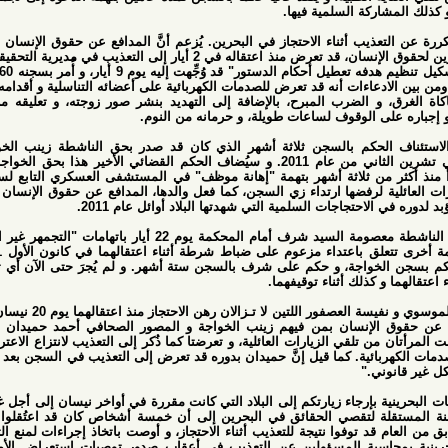
كة السلمية فيها.
ذيب أثناء الاحتجاز في البحرين. يُزعم أنَّ المدافع عن حقوق الإنسان ناجي فتيل،
عضو مجلس إدارة جمعية شباب البحرين لحقوق الإنسان، قد تعرض منذ اعتقاله في 2 أيار إلى التعذيب في مديرية التحقيقات الجنائية
سيئة الصيت. و كانت اتهاماتٌ بــ "بتشكيل تنظيم هدفه تعطيل أحكام الدستور" قد وُجِّهت إليه يوم 9 أيار، و أُمر بسجنه 60 يوماً بتهمة
اءات أنه قد تعرض للصدمات الكهربائية على أعضائه التناسلية و أقدامه و ظهرة، و
الضرب المبرح، بالإضافة إلى التهديد بنشر صور زوجته، و تعليقه من يديه في
 الوقوف لساعات طويلة، و حرمانه من النوم.
تئناف الحكم بالسجن ثلاثة أشهر الذي كان قد صدر بحق الناشطة زينب الخواجة بتهمة
المشاركة في "تجمع غير قانوني" في تشرين الثاني من عام 2011. و سيُضاف الحكم القضائي الأخير هذا بحق الخواجة إلى حكم
من ثلاثة أشهر بتهمة "إهانة موظف" في المستشفى العسكري التابع لسجن النساء
رفضها ارتداء زي السجن، كما فعل والدها، المدافع عن حقوق الإنسان عبد الهادي
تجاجات السلمية التي شهدتها البلاد أوائل عام 2011.
من المقرر أن تمثل زينب الخواجة و الناشطة معصومة السيد شرف أمام المحكمة يوم 22 أيار باتهامات "التجمهر غير القانوني" و
"التحريض على كراهية النظام" و تهمة أخرى تتعلق باعتداء مزعوم على ضباط شرطة أثناء اعتقالهما في كانون الأول 2011. تمت
واجة، و حكم على شرف بالسجن ستة أشهر. و لم يُجرَ حتى الآن أي تحقيق فيما
كذلك أثناء توقيفهما.
إننا أيضاً قلقون بشأن سلامة ريحانة الموسوي و نفيسة العصفور اللتين لا تـزالان رهن الاحتجاز منذ اعتقالهما يوم 20 نيسان بينما كانتا
إنسان بمن فيهم زينب الخواجة و المصور الصحافي أحمد حميدان خلال سباق
 تلقي الزيارات العائلية، و تعرضتا كما ذُكر إلى التعذيب لانتزاع الاعترافات منهما
بائية. كما قيل إنَّ حميدان بدوره قد تعرض إلى التعذيب في السجن بعد اعتقاله في
 بإرجاء زيارتكم إلى البلاد التي كانت مقررة في أواخر نيسان إلى أجل غير مسمى.
اللجنة المستقلة لتقصي الحقائق في البحرين إلى أن خمسة أشخاص كان قد اعتُقلوا فيما يخص
توفوا نتيجة للتعذيب أثناء الاحتجاز، و أوصت باتخاذ إجراءات لمنع التعذيب أثناء
سبة المسؤولين عن التعذيب في أعقاب صدور توصيات استعراض الأمم المتحدة