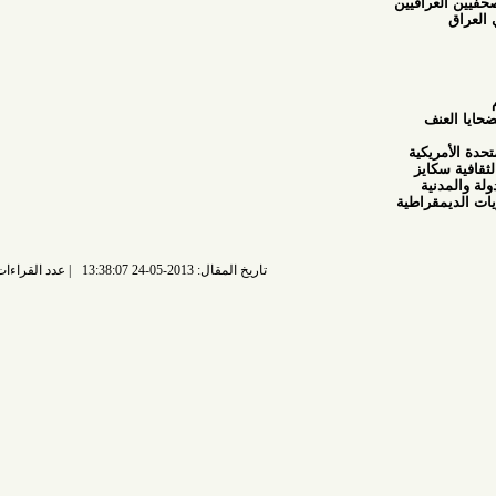
يين
ة
طية
تاريخ المقال: 2013-05-24 13:38:07
عدد القراءات: 6852 قراءة |