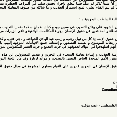
ُذكر لم ينفَّذ فيما يتعلق بإجراء تحقيق سليم في المزاعم الخطيرة بقيام موظفي
لقيام بشيء لمنع استمرار التعذيب و ما شاكله من صنوف المعاملة المحظورة على
لبحرينية بــ:
ى وقائع التعذيب في سجن جو، و كذلك ضمان سلامة ضحايا التعذيب من السجناء
ين عن حقوق الإنسان بإجراء المكالمات الهاتفية و تلقي الزيارات من عائلاتهم و
ان؛ كل من نبيل رجب، و زينب عبد الهادي الخواجة، و ناجي فتيل، و كذلك المصور
سوي و نفيسة العصفور، و إسقاط جميع الاتهامات الموجهة إليهم، بالإضافة إلى
ا في انتهاك لحقوقهم في حرية التجمع و حرية التعبير المكفولتين بموجب الإعلان
 و إساءة معاملة السجناء في البحرين و تقديم المسؤولين عن هذه الأفعال إلى
لمتحدة الخاص المعني بالتعذيب، و موعد لزيارة وفد من اللجنة الدولية للصليب
في البحرين قادرين على القيام بعملهم المشروع في مجال حقوق الإنسان دون
- عضو مؤقت