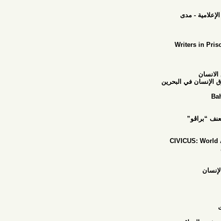
دى
Wri
 البحرين
CIVIC