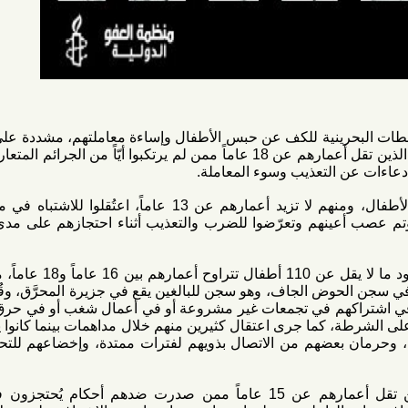
رينية للكف عن حبس الأطفال وإساءة معاملتهم، مشددة على ضرورة
الإفراج فوراً عن جميع الأطفال الذين تقل أعمارهم عن 18 عاماً ممن لم يرتكبوا أيّاً من الجرائم المتعارف عليها،
التعذيب وسوء المعاملة.
وقالت المنظمة إن "عشرات الأطفال، ومنهم لا تزيد أعمارهم عن 13 عاماً، اعتُقلوا للاشتباه في مشاركتهم
نهم وتعرّضوا للضرب والتعذيب أثناء احتجازهم على مدى العامين
وأفادت بأنها تلقت أنباء عن وجود ما لا يقل عن 110 أطفال تتراوح أعمارهم بين 16 عاماً و18 عاماً، محتجزون
وض الجاف، وهو سجن للبالغين يقع في جزيرة المحرَّق، وقُبض على
كهم في تجمعات غير مشروعة أو في أعمال شغب أو في حرق إطارات
 كما جرى اعتقال كثيرين منهم خلال مداهمات بينما كانوا يلهون في
بعضهم من الاتصال بذويهم لفترات ممتدة، وإخضاعهم للتحقيق دون
وأشارت إلى أن الأطفال الذين تقل أعمارهم عن 15 عاماً ممن صدرت ضدهم أحكام يُحتجزون في مركز