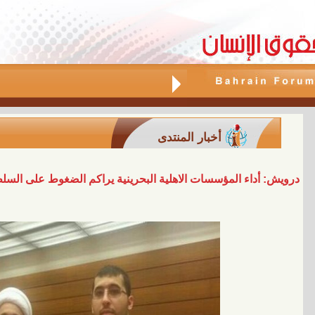
أخبار المنتدى
درويش: أداء المؤسسات الاهلية البحرينية يراكم الضغوط على السل