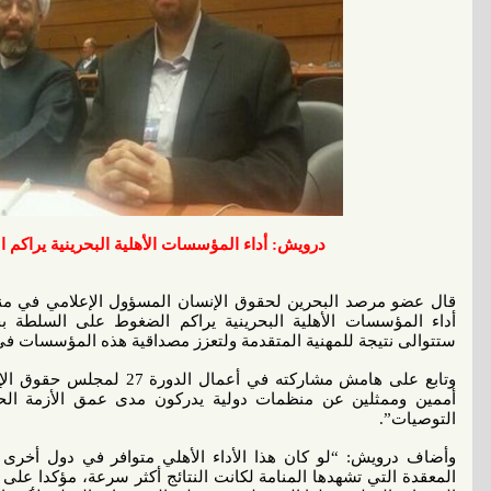
درويش: أداء المؤسسات اﻷهلية البحرينية يراكم
قال عضو مرصد البحرين لحقوق الإنسان المسؤول الإعلامي في منت
أداء المؤسسات اﻷهلية البحرينية يراكم الضغوط على السلطة ب
ستتوالى نتيجة للمهنية المتقدمة ولتعزز مصداقية هذه المؤسسات في 
وتابع على هامش مشاركته في أ
أممين وممثلين عن منظمات دولية يدركون مدى عمق اﻷزمة الحق
التوصيات”.
وأضاف درويش: “لو كان هذا اﻷداء اﻷهلي متوافر في دول أخرى 
المعقدة التي تشهدها المنامة لكانت النتائج أكثر سرعة، مؤكدا عل