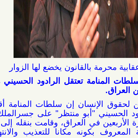
حرمة بالقانون يخضع لها الزوار
المنامة تعتقل الرادود الحسيني محمد
ق.
وق الإنسان إن سلطات المنامة أقدمت
سيني "أبو منتظر" على جسرالملك فهد
بعين في العراق، وقامت بنقله إلى مبنى
روف بكونه مكانا للتعذيب والانتهاكات