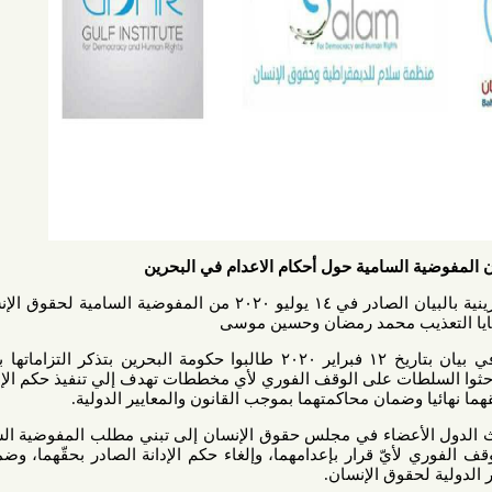
لسامية حول أحكام الاعدام في البحرين
رحبت ثلاث منظمات حقوقية بحرينية بالبيان الصادر في ١٤ يوليو ٢٠٢٠ من المفوضية السامية لحقوق الإنسان حول
ذيب محمد رمضان وحسين موسى
هذا وسبق للخبراء المستقلون في بيان بتاريخ ١٢ فبراير ٢٠٢٠ طالبوا حكومة البحرين بتذكر التزاماتها بمنع جميع
ات على الوقف الفوري لأي مخططات تهدف إلي تنفيذ حكم الإعدام بحق
 وضمان محاكمتهما بموجب القانون والمعايير الدولية.
أعضاء في مجلس حقوق الإنسان إلى تبني مطلب المفوضية السامية في
ّ قرار بإعدامهما، وإلغاء حكم الإدانة الصادر بحقّهما، وضمان إعادة
حقوق الإنسان.