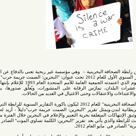
افة البحرينية – وهي مؤسسة غير ربحية تعنى بالدفاع عن الصحافيين
البحرينيين ومقرها لندن - التقرير السنوي الأول للعام 2012 تحت عنوان: "البحرين: الصمت جريمة حرب" في اليوم
العالمي لحرية الصحافة. وهو اليوم الذي اعتمدته الجمعية العامة للأمم المتحدة العام 1993 للإعلام بإنتهاكات حرية
ان، تمارَس الرقابة على المنشورات، ويُعلَّق صدورها، بينما يلقى
والاعتقالات وحتى الاغتيال في العديد من الحالات.
ويأتي التقرير السنوي لـ "رابطة الصحافة البحرينية" للعام 2012 ليكون باكورة التقارير السنوية للرابطة التي تأسست
طانية لندن.ويمثل تقرير "البحرين: الصمت جريمة حرب"دليلاً - أريد له أن يكون
ات المتعلقة بحرية التعبير والإعلام في البحرين خلال الفترة ما بين يناير
ث للرابطة والذي يأتي بعد تقرير "البحرين: الكلمة تساوي الموت" الصادر في أكتوبر