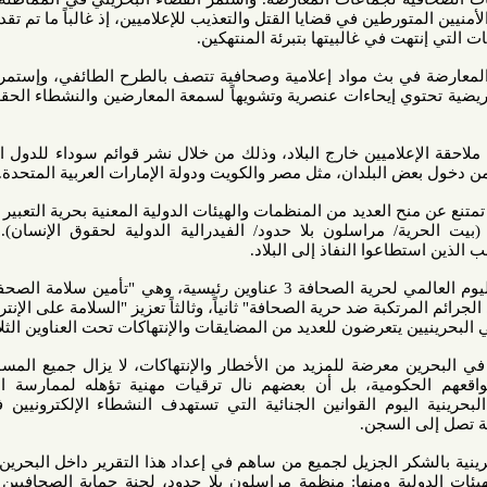
رطين في قضايا القتل والتعذيب للإعلاميين، إذ غالباً ما تم تقديم شرطة
في غالبيتها بتبرئة المنتهكين.
 بث مواد إعلامية وصحافية تتصف بالطرح الطائفي، وإستمرت شاشة
ي إيحاءات عنصرية وتشويهاً لسمعة المعارضين والنشطاء الحقوقيين في
اميين خارج البلاد، وذلك من خلال نشر قوائم سوداء للدول العربية، ما
البلدان، مثل مصر والكويت ودولة الإمارات العربية المتحدة.
ح العديد من المنظمات والهيئات الدولية المعنية بحرية التعبير والصحافة
ة/ مراسلون بلا حدود/ الفيدرالية الدولية لحقوق الإنسان). استمرت
اعوا النفاذ إلى البلاد.
لقد أُختير لإحتفالات هذا العام باليوم العالمي لحرية الصحافة 3 عناوين رئيسية، وهي "تأمين سلامة الصحفيين" أولاً،
بة ضد حرية الصحافة" ثانياً، وثالثاً تعزيز "السلامة على الإنترنت". ومن
تعرضون للعديد من المضايقات والإنتهاكات تحت العناوين الثلاثة.
 معرضة للمزيد من الأخطار والإنتهاكات، لا يزال جميع المسؤولين عن
ومية، بل أن بعضهم نال ترقيات مهنية تؤهله لممارسة المزيد من
ليوم القوانين الجنائية التي تستهدف النشطاء الإلكترونيين في مواقع
السجن.
كر الجزيل لجميع من ساهم في إعداد هذا التقرير داخل البحرين وخارجها،
ة ومنها: منظمة مراسلون بلا حدود، لجنة حماية الصحافيين "الولايات