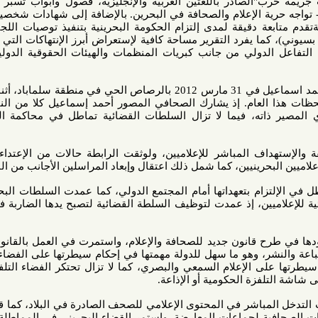
لصادر باللغتين العربية والإنجليزية، فصول وأبواب تسبر المعوقات
ية الإعلام والصحافة في البحرين. بالإضافة إلى شهادات شخصية، وجدول
 دقيقة لمدى إلتزام الحكومة البحرينية بتنفيذ توصيات اللجنة الدولية
 يفرد التقرير مساحة كافية لإستعراض أبرز الإنتهاكات التي تعرض لها
ولي من جانب كبريات المنظمات والهيئات الحقوقية الدولية المعنية
ويأتي مقتل الصحافي المصور أحمد اسماعيل في 31 مارس 2012 بالرصاص الحي في منطقة سلماباد، أثناء تصويره
ام. إذ يشارك الصحافي المصور أحمد إسماعيل كلا من الناشر كريم
ته، فيما لا تزال السلطات القضائية تماطل في محاكمة المسؤولين
 المباشر للإعلاميين، ولوثقت الرابطة حالات من الإعتداء الجسدي
رينيين، كما شمل ذلك اعتقال وإبعاد المراسلين الأجانب من البلاد.
ام بتعهداتها أمام المجتمع الدولي، كما عمدت السلطات البحرينية إلى
ين، إذ عمدت لتوظيف السلطة القضائية لتصبح يدها الضاربة في ملاحقة
لم تفي السلطات البحرينية بوعودها في طرح قانون جديد للصحافة والإعلام، واستمرت في العمل بالقانون رقم 47
والنشر، وهو ما سهل للدولة مهمتها في إحكام سيطرتها على الفضاء الإعلامي
لى الإعلام السمعي والبصري، كما لا تزال تحتكر الفضاء التلفزي مانعة
زة الحكومية أو الإذاعة.
اشر في المحتوى الإعلامي للصحف الصادرة في البلاد، كما قامت بمنع
ية لجماعات المعارضة. واستمر القضاء البحريني في المماطلة من خلال