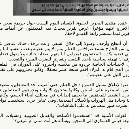
 البحرين لحقوق الإنسان اليوم السبت حول جريمة سجن جو، والذي
نهم مؤخرا، عرض تقرير يتحدث فيه المعتقلون عن أنماط متعددة من
نشر رابط الفيديو لاحقا.
 وأزحف وصولا إلى حلاق الشعر، وأنت تزحف هناك عناصر شغب على
تسمع صراخ من العنابر ومن لا يتم تعذيبه يتعذب نفسيا لما يسمعه في
ب المعتقلون فيقولون أنا متهم بقضايا جنائية ولا يقول قضايا سياسية
 سياسية يأخذه الشغب ويتعرض للضرب المبرح والتعذيب".
ت الخاصة جردوه من ملابسه وأجبروه على الدوران في الملعب وأخذوا
 به النزلاء أخذو سبعة عشر معتقلا، وكانوا يجبرونهم على تقليد أصوات
لى تعذيبهم".
ق مسيل الدموع داخل العنابر حتى أصيب أحد المعتقلين، مضيفا "أدخلونا
على السجن وكانوا يفتحون الأبواب ويخرجون المعتقلين فردا فردا،
للمعتقلين ما يخلف إصابات في مختلف أنحاء الجسم، وكانوا يضربونا
ل الهروات والأسلاك المعدنية، وفي عنابر أخرى استخدمت قوات الشغب
 لمصابين به على الشاشات".
منية قد "استخدموا الأسلحة والقنابل الصوتية ومسيلات الدموع بين
العسكري إلى السجين ويسأله هل أنت سني أم شيعي؟".