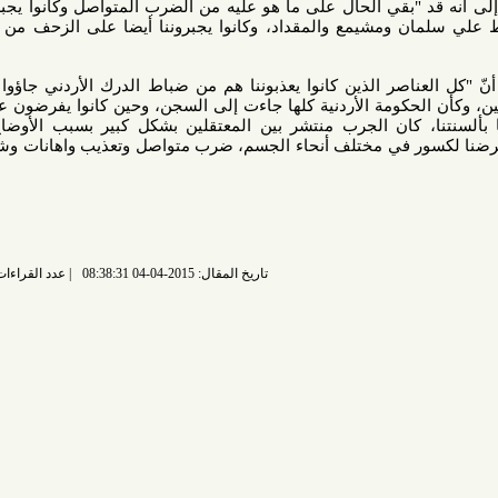
 "بقي الحال على ما هو عليه من الضرب المتواصل وكانوا يجبروننا على
 ومشيمع والمقداد، وكانوا يجبروننا أيضا على الزحف من باب إهانة
اصر الذين كانوا يعذبوننا هم من ضباط الدرك الأردني جاؤوا بعقود مع
كومة الأردنية كلها جاءت إلى السجن، وحين كانوا يفرضون علينا تقبيل
، كان الجرب منتشر بين المعتقلين بشكل كبير بسبب الأوضاع الصحية
ور في مختلف أنحاء الجسم، ضرب متواصل وتعذيب واهانات وشتائم كانوا
تاريخ المقال: 2015-04-04 08:38:31
عدد القراءات: 6973 قراءة |