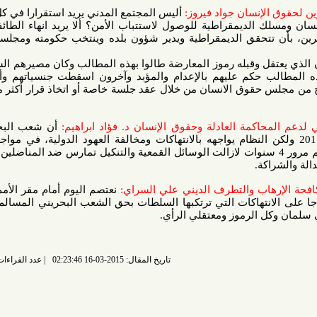
نسان جواد فيروز:
أليس المجتمع المدني يريد استقرارا في كل الأوطان
لديمقراطية للوصول لاستتباب الأمن؟ ألا يريد انهاء الطائفية وايجاد
حقق الديمقراطية ويدير شؤون بلده وينتخب حكومته ومجلسه النيابي،
 وقبله رموز المعارضة طالوا بهذه المطالب وكان مصيرهم السجن، إلى
 حكم عليهم بالإعدام والمؤبد وآخرون اسقطت جنسياتهم وأنا أحدهم.
وق الانسان من خلال عقد جلسة خاصة أو اتخاذ قرار أكثر من بيان أو
مة العادلة وحقوق الإنسان د. فؤاد ابراهيم:
أن شعب البحرين اتخذ
لمي منذ 14 فبراير 2011 ولكن النظام يواجهه بالانتهاكات ومخالفة العهود الدولية، في مواجهة تمسك
ب بحقوقه المشروعة.. ورغم مرور 4 سنوات لازالت الوسائل القمعية والتنكيل تمارس ضد المناضلين والشرفاء
ة.
اب والتطرف الديني علي السراي:
نعتصم اليوم أمام مقر الأمم المتحدة
تهاكات التي ترتكبها السلطات بحق الشعب البحريني المسالم.. وطالب
الرموز ومعتقلي الرأي.
تاريخ المقال: 2015-03-16 02:23:46
عدد القراءات: 6244 قراءة |