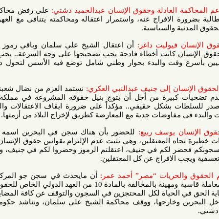
العادلة وحقوق الإنسان عبدالحميد دشتي:
على رفض محاكمة مانديلا
 الافراج عنه، واستمرار اعتقاله ومحاكمته يتنافى مع العهود الدولي
ة والسياسية.
 فيوليت داغر:
أن اعتقال الشيخ علي سلمان وباقي رموز المعارضة
ن كانت أخطاء فادحة يجب تصحيحها على وجه السرعة.. يجب أن يصار
ع وقت والبدء بحوار وطني شامل توضع فيه الأسس لتحول ديمقراطي
ان إلى جنيف عبدالنبي العكري:
نستمد العزم من نضال شعبنا من أجل
 كبيرة من أجل أن يتوج بنيل حقوقه المشروعة في مملكة دستورية
ت بشكل حقيقي.. مؤكداً على ضرورة ايقاف الاعتقالات والمحاكمات
مفاوضات جدية مع المعارضة كطريق لإخراج البلاد من أزمتها.
ن يوسف ربيع:
للحضور بأن هناك سجن في البحرين اسمه سجن جو
اه المعتقلين، وهي تثبت عدم الإلتزام بقوانين حقوق الإنسان.. مضيفاً:
ر لكم في جنيف، اعتقلتم الرموز وحضروا لكم في جنيف، ومن جنيف
 الافراج عن كل المعتقلين.
الحريات “مصر” أحمد عمر:
أن مايحدث في سجن جو المركزي، حيث
يواجه المحتجزون داخل السجن معاملة قاسية ومهينة بالمخالفة بالمادة 10 من العهد الدولي الخاص للحقوق المدنية
ي الحياة لكل المحتجزين في السجون والتوقف عن كافة المضايقات تجاه
ن وخارجها، ووقف محاكمة الشيخ علي سلمان، ونناشد حكومة الكويت