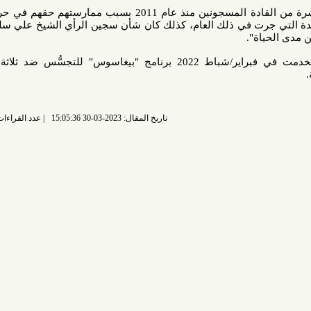
وتابعت قائلة: "تَواصَل احتجاز عشرة من القادة المسجونين منذ عام 2011 بسبب ممارستهم حقهم في حرية التعبير
رت في ذلك العام، كذلك كان شأن سجين الرأي الشيخ علي سلمان، وهو
ة".
وأشارت إلى أنَّ السلطات استخدمت في فبراير/شباط 2022 برنامج "بيغاسوس" للتجسُّس ضد ثلاثة مواطنين
تاريخ المقال: 2023-03-30 15:05:36
عدد القراءات: 4541 قراءة |