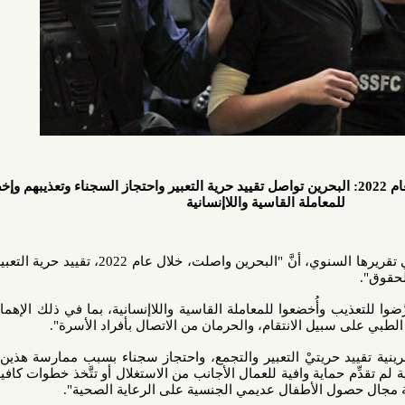
و الدولية" في تقريرها لعام 2022: البحرين تواصل تقييد حرية التعبير واحتجاز السجناء وتعذيبهم وإخضاعهم
لمعاملة القاسية واللاإنسانية
أكدت منظمة "العفو الدولية"، في تقريرها السنوي، أنَّ "البحرين واصلت، خلال عام 2022، تقييد حرية التعبير والتجمع
ب وأُخضعوا للمعاملة القاسية واللاإنسانية، بما في ذلك الإهمال الطبي،
يل الانتقام، والحرمان من الاتصال بأفراد الأسرة".
ريتيْ التعبير والتجمع، واحتجاز سجناء بسبب ممارسة هذين الحقيْن"،
 حماية وافية للعمال الأجانب من الاستغلال أو تتَّخذ خطوات كافية للتصدي
ل الأطفال عديمي الجنسية على الرعاية الصحية".