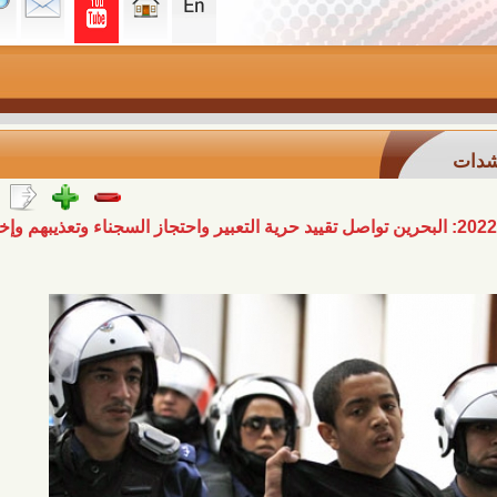
لدولية" في تقريرها لعام 2022: البحرين تواصل تقييد حرية التعبير واحتجاز السجناء وتعذيبهم وإخضاعهم