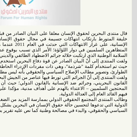
قال منتدى البحرين لحقوق الإنسان معلقا على البيان الصادر من قبل
خليفة المتورط بارتكاب انتهاكات جسيمة في مجال حقوق الإنسا
الإنسانية، على 
المتظاهرين السلميين في دوار اللؤلؤة؛ الأمر الذي تسبب بوقوع 
السلامة الوطنية الذي ارتكبت خلاله جرائم الاضطهاد الطائفي والديني.
ولفت المنتدى إلى أنّ البيان الصادر عن قوة دفاع البحرين استخدم 
حيث تم استخدام كلمة "شرذمة"، وهي ذات مفردات الإزدراء الحاطة با
الطوارئ، وتصوير مطالب الإصلاح السياسي والحقوقي بأنه ليس مطلبا
ولفت المنتدى إلى أنّ الجرائم التي تورط فيها عناصر من الجيش البح
القانون البحريني، وجرائم ضد الإنسانية بالقانون الدولي؛ حيث أن 
المحتجين السلميين – الاعتداء بالهدم على أهداف مدنية، مؤكدا عل
فيهم القائد العام إلى العدالة الدولية.
وطالب المنتدى المجتمع الحقوقي الدولي بممارسة المزيد من الضغوط
الدولية التي تدعوها لتحسين حالة حقوق الإنسان في البحرين بشكل 
السياسي والحقوقي، والبدء في مصالحة وطنية كما نص عليه تقرير ب