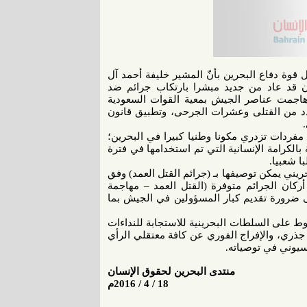
 قوة دفاع البحرين بأنّ المشير خليفة أحمد آل
ن قد عاد من جديد مبشرا بارتكاب جرائم ضد
غرار الانتهاكات التي حدثت في العام 2011 عندما هاجمت عناصر الجيش بمعية القوات السعودية
عدد من القتلى وعشرات الجرحى، وتطبيق قانون
مفردات تزدري مكونا وطنيا كبيرا في البحرين؛
لكرامة الإنسانية التي تم استخدامها في فترة
 شعبيا.
ريني يمكن توصيفها بـ (جرائم القتل العمد) وفق
أركان الجرائم متوفرة (القتل العمد – مهاجمة
ى ضرورة تقديم كبار المسؤولين في الجيش بما
 على السلطات البحرينية للاستجابة للنداءات
جذري، والإفراج الفوري عن كافة معتقلي الرأي
سيوني في توصياته.
منتدى البحرين لحقوق الإنسان
18 / 4 / 2016م