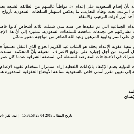
قالت ثلاث منظمات حقوقية بحرينية بأنَّ إقدام السعودية على إعدام 37 مواطناً غالبيتهم من الطائفة الشيعة بعد محاكمات
حت وطأة التعذيب، ما يعكس استهتار السلطات السعودية بأرواح المعارضين
ت الترهيب والانتقام.
عية التي تم تنفيذها في ستة مدن شملت ثلاثة أشخاص كانوا قاصرين عندما
تجمعات مناهضة للسلطات السعودية، مشيرة إلى أنَّ هذا الإجراء يتطلب
وداوود المرهون وعبد الله الظاهر من مواجهة مصير مماثل.
وأشارت المنظمات إلى أنَّ ممن تم تنفيذ عقوبة الإعدام بحقه هو الشاب عبد الكريم الحواج الذي اعتقل تعسفياً في 16 يناير
من أجل إجباره على توقيع الاعتراف، مضيفة بأنَّ المحكمة استندت على هذه
حتجاجات المعارضة للسلطة في المنطقة الشرقية عندما كان عمره 16 سنة.
الإكتفاء بالإدانات اللفظية إزاء استمرار استخدام عقوبة الإعدام بهذا النحو
مقرر أممي خاص بالسعودية لمتابعة الأوضاع الحقوقية المتدهورة هناك.
تاريخ المقال: 2019-04-25 15:38:58
عدد القراءات: 6422 قراءة |