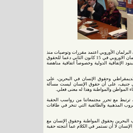
 البرلمان الأوروبي اعتمد مقررات وتوصيات منذ
2011، وبناء عليها وآخرها سنة 2014، قام 103 نواب ونائبات من البرلمان الاوروبي في 15 كانون الثاني دعما للحقوق
نود الإتفاقية الدولية وخصوصاً اتفاقية مناهضة
س 12 مارس 2015) لدعم التحول الديمقراطي وحقوق الإنسان في البحرين، على
لمتحدة في جنيف، على أن حقوق الإنسان ليست مسألة
بناء المواطن والمواطنة وهذا له معنى فعلي.
ترتبط مع تحرر مجتمعاتنا من رواسب الحقبة
لحروب المذهبية والطائفية التي تنخر في طاقات
ب البحرين بحقوق المواطنة وحقوق الإنسان مع
إنسان لا أن نستمر في الكلام عما أنتجته حقبة