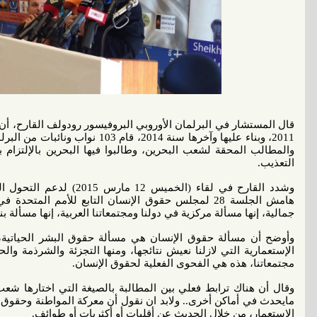
قال المستشار في البرلمان الأوروبي البروفيسور رودولف القارح، أن
والمطالب المحقة لشعب البحرين، وطالبوا فيها البحرين بالإلتزام بب
التعذيب.
وشدد القارح في لقاء (الخمي
هامش الجلسة 28 لمجلس حقوق الإنسان التابع للأمم ا
جمالية، إنها مسألة مركزية في دولنا ومجتمعاتنا العربية، إنها مسألة 
وأوضح أن مسألة حقوق الإنسان هي مسألة حقوق البشر الحياتية، 
الإستعمارية التي لازلنا نعيش نتائجها، ومنها التجزئة والشرذمة وا
مجتمعاتنا، هذه هي الفحوى الفعلية لحقوق الإنسان.
وقال أن هناك ترابط فعلي بين المطالبة بالصيغة التي اختارها شع
مايحدث في أماكن أخرى.. ولابد ان نقول أن معركة المواطنة وحقوق ال
الاستعمار، من خلال الحديث عن أقليات أو أكثريات أو طوائف.