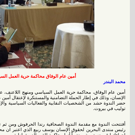
أمين عام الوفاق محاكمة حرية العمل الس
مح
مد البندر
أمين عام الوفاق، محاكمة حرية العمل السياسي ومنهج اللاعنف، عن
الإنسان، وذلك في إطار الحملة التضامنية والمستنكرة لإعتقال أمين 
حضر الندوة حشد من الشخصيات النقابية والفعاليات السياسية والإج
توليب في بيروت.
أفتتحت الندوة مع مقدمة الندوة الصحافية رندا الحرفوش ومن ثم ت
رئيس منتدى البحرين لحقوق الإنسان يوسف ربيع الذي اعتبر ان مح