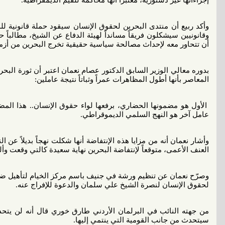
إجراءاتها غير دستورية، معتبراً أنها محاكمة للقيم الديمقراطية.
وأكد ربيع أن منتدى البحرين لحقوق الإنسان سيقود حملة قانونية
وقانونيين سيشكلون فريقاً مسانداً لهيئة الدفاع عن الشيخ، مطالباً
أن تتحاور معه لإحداث مصالحة سياسية حقيقية تخرج البحرين من أزمته
بدوره معالي الوزير السابق الدكتور عصام نعمان اعتبر أن ثورة الب
المعاصر بأنها أطول المظاهرات عمراً وثباتاً نتيجة عاملين:
الأول هو مضمونها الحضاري، برفعها لواء حقوق الإنسان.. هذا المضم
عامل آخر هو النهج السلمي الديموقراطي.
وأشار نعمان أنه من مزايا هذه الإنتفاضة أنها شكلت نهجاً بديلاً عن ا
العنف الأعمى، متوقعاً لإنتفاضة البحرين نهاية سعيدة كالتي وقعت وأ
وصرّح نعمان عن تنظيم ورشة في جنيف باسم مركز الخيام لتأهيل ضحا
لحقوق الإنسان لنصرة الشيخ علي سلمان والدعوة للإفراج عنه.
من جهته النائب في البرلمان الأردني طارق خوري قال أنه لن يتح
سيتحدث من جانب القومية التي ينتمي إليها.