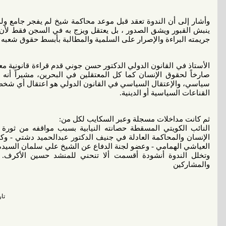
وأشار إلى أن الندوة تعقد قبل موعد محاكمة شيخ لم يفجر جامع ولم
ينبش القبور ويشق الصدور ، بل يعتقل ويزج به في السجن فقط لأن ج
جريمته البراءة والإصرار على السلمية والمطالبة بأبسط حقوق شعبه .
الأستاذ في القانون الدولي الدكتور حسن جوني قدم قراءة قانونية معت
صارخاً لحقوق الإنسان كما كل المعتقلين في البحرين، مشيراً أنه ي
سياسي، والإعتقال السياسي في القانون الدولي هو اعتقال أي شخص 
القناعات السياسية أو الدينية.
ثم كانت مداخلات مسجلة وعبر السكايب لكل من:
النائب الكويتي المسقطة حصانته النيابية بسبب مواقفه من ثور
الإنسان والمحاكمة العادلة في جنيف الدكتور عبدالحميد دشتي - و
العياشي الهمامي - وعضو لجنة الدفاع عن الشيخ علي سلمان السيدة 
وتخلل الندوة أنشودة أقسمت ألا تنحني للمنشد حسين الأكرف. 
والمشاركين
تاريخ