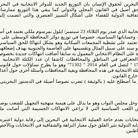
الإنسان بان التوزيع الجديد للدوائر الانتخابية في البحرين يقوّض
القانون المحلي والدولي كما يبقي هذا التوزيع ممارسات التمييز
ولية للقضاء على أشكال التمييز العنصري والتي انضمت إليها حكومة
وكشف ربيع بان توزيع الدوائر الانتخابية الذي صدر يوم الثلاثاء 23 سبتمبر/ ايلول بمرسوم ملكي يعتمد في أساسه على
 السياسية، خصوصا في توزيع دوائر المحافظة الوسطى على محافظتي
تشظية المجمعات السكانية وهو يشكل انتهاكا للحق السياسي للناخبين
يل المثال وتقسيمها على العاصمة والجنوبية بهدف إضعافهما انتخابيا.
ام الانتخابي المعمول به سابقا أضافت انتهاكات جديدة بخصوص التفاوت
 المناطق والمحافظات كاشفا ان عدد الكتلة الانتخابية للمحافظة
الجنوبية للعام 2010 كانت "17295 " لتصل في العام 2014 " 71302" وهو ما يطرح تساؤلات حول قانونية المعايير
بية في هذه المحافظة وبقية المحافظات وأسئلة أخرى حول أعداد الناخبين
ن.
 عليه ( بالوثيقة ) تضرب نصوصا أصيلة في الدستور البحريني وخصوصا
 النواب وهو ما يدلل على هيمنة منهجية التجهيل للشعب بوصفه مصدرا
سياسية التي لا تراعي الانتهاكات الجسيمة التي أصابت ملف حقوق
حاجة العملية الانتخابية في البحرين إلى رقابة دولية اعتبره ربيع بغير
تثير القلق حول معيار النزاهة والشفافية في الانتخابات وبالأخص مع نظام