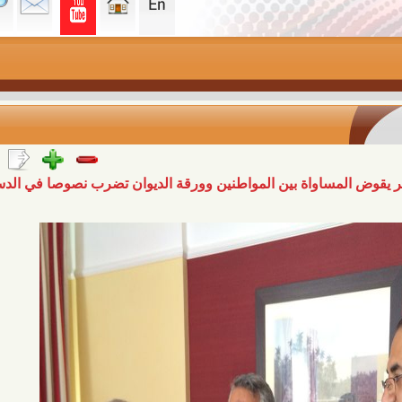
لمساواة بين المواطنين وورقة الديوان تضرب نصوصا في الدستور