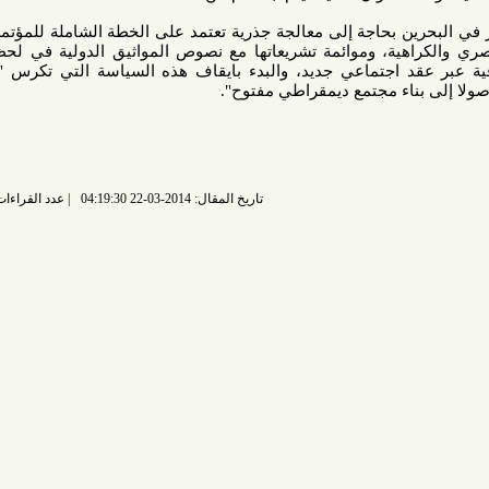
ين بحاجة إلى معالجة جذرية تعتمد على الخطة الشاملة للمؤتمر العالمي
اهية، وموائمة تشريعاتها مع نصوص المواثيق الدولية في لحظة تحقيق
 اجتماعي جديد، والبدء بايقاف هذه السياسة التي تكرس "الاضطهاد
اء مجتمع ديمقراطي مفتوح".
تاريخ المقال: 2014-03-22 04:19:30
عدد القراءات: 7853 قراءة |