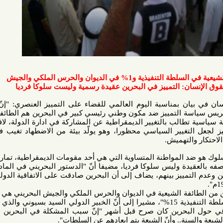
: التمييز في البحرين عقيدة رسمية وليست سلوكا فرديا
 بمناسبة اليوم العالمي للقضاء على التمييز العنصري: "إنّ الحكومة
التمييز ضد مكون وطني رئيسي كبير في البحرين هم الطائفة الشيعية
 بالتغيير الديمقراطية عن المشاركة في ادارة الدولة، لافتا إلى أنّ
تغيير السياسي محظورا، وهو يولّد بيئة من الاضطهاد تغيب فيها صورة
تهميش.
د المواطنة المتساوية التي هي أحد مقومات الديمقراطية، تمارسه جهات
رسمية في الدولة بحيث يمكن وصفه بالعقيدة وليس سلوكا فرديا، مضيفا أنّ "الدستور البحريني في المادة رقم 18
يز بينهم، يضاف إلى أن البحرين صادقت على الاتفاقية الدولية للقضاء
وتابع المنتدى: "تبلغ نسبة العاملين من الطائفة الشيعية في الديوان والحرس الملكي والجيش البحريني هي 1%، بينما
في السلطة القضائية 12 % والسلطة التنفيذية 15%"، مشيرا إلى أنّ الخبير الدولي السيد بسيوني والذي استقدمته
بحرين كان صرح قبل أشهر "إنّ سبب المشكلة في البحرين هي قضايا
ة.. وأنّ الشيعة يتم ابعادهم عن السلطات".