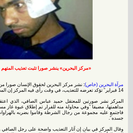
«مركز البحرين» ينشر صورا تثبت تعذيب المتهم بـ «14 فبراير» حميد ال
مرآة البحرين (خاص)
: نشر مركز البحرين لحقوق الإنسان صورا من 
14 فبراير" تؤكد تعرضه للتعذيب، في وقت رأى فيه المركز إن المحكمة تفتقد لأبسط مقومات العدالة.
مداهمتها، مضيفا "وفي محاولة منه للفرار تم إطلاق عبوة غاز مس
فاجتمع عليه مجموعة من رجال الشرطة وقاموا بضربه بالهراوات
جسده".
وقال المركز في بيان إن آثار التعذيب واضحة على رجل الصافي وي