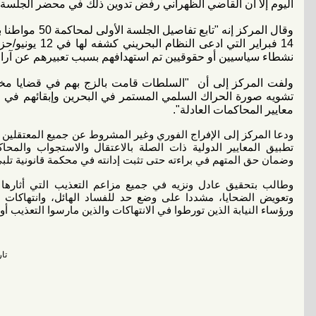
اليوم إلا أن القاضي الظهراني رفض تدوين ذلك في محضر الجلسة"
وقال المركز إنه "
14 فبراير التي اد
نشطاء سياسيين أو حقوقيين تم استهدافهم بسبب تعبيرهم عن آرا
ولفت المركز إلى أن "السلطات قامت بالزج بهم في قضايا مختل
تشويه صورة الحراك السلمي المستمر في البحرين وإبقائهم في 
معايير المحاكمات العادلة".
ودعا المركز إلى الإفراج الفوري وغير المشروط عن جميع المعتقلين
تطبيق المعايير الدولية ذات الصلة بالاعتقال والاستجواب والمحاك
وضمان حق المتهم في براءته حتى تثبت إدانته في محكمة قانونية تلبي
وطالب بتحقيق عادل ونزيه في جميع مزاعم التعذيب التي أثارها 
وتعويض الضحايا، مشددا على وضع حد للفساد الهائل، وانتهاكات ال
ورؤساء النيابة الذين تورطوا في الانتهاكات والذين مارسوا التعذيب أو 
تاريخ