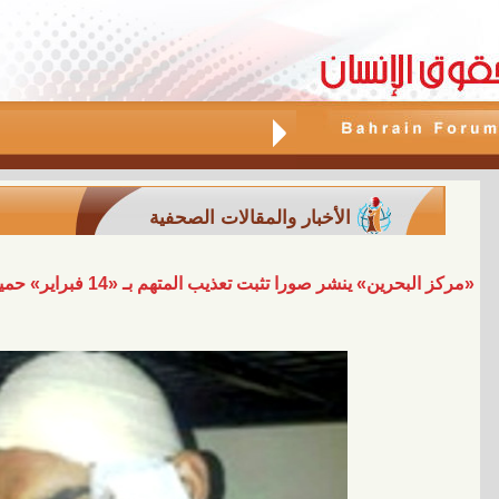
الأخبار والمقالات الصحفية
«مركز البحرين» ينشر صورا تثبت تعذيب المتهم بـ «14 فبراير» حميد الصافي