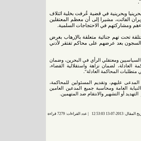
.
تابع تفاصيل الجلسة الأولى لمحاكمة 50 مواطنا بحرينيا وبحرينية في قضية عُرفت بخلية ائتلاف
عى النظام البحريني كشفه لها في 12 يونيو/حزيران الفائت، مشيرا إلى أن معظم المعتقلين
ءهم ومشاركتهم في الاحتجاجات السلمية.
قة تحت تهم جنائية متعلقة بالإرهاب بغرض
السجون بعد عرضهم على محاكم تفتقر لأدني
 السياسيين ومعتقلي الرأي في البحرين، وضمان
مة العادلة، لضمان نزاهة واستقلالية القضاء،
 متطلبات المحاكمة العادلة".
المدعى عليهم، وتقديم المسئولين للمحاكمة،
نيابة العامة ومحاسبة جميع المدعين العامين
التهديد أو التشهير والانتقام ضد المتهمين.
 المقال: 2013-07-13 12:53:03
عدد القراءات: 7279 قراءة |