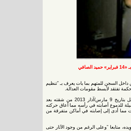
صافي
داخل السجن للمتهم بما بات يعرف بـ "تنظيم
المركز نشر صورتين للمعتقل حميد عباس الصافي، الذي اعتقل بتاريخ 9 مارس/آذار 2013 من شقته بعد
يلة للدموع أصابته في رأسه مما أعاق حركته
 مما أدى إلى إصابته في أماكن متفرقة من
ده، متابعا "وعلى الرغم من وجود الآثار حتى