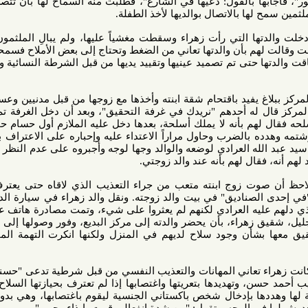
بالقول: دعيها في الشارع"، فطلبت منه السماح لها بأن تتصل بوالديها
ا بالاتصال بوالديها لأخذ الطفلة.
ا التي رأت زهراء وسقطت مغشياً عليها، ولم يبالِ الملثمون فأمروها
م بأن والدتها تعاني من الضغط وتحتاج إلى بعض الأملاح فسمحوا لها بأن
ا حتى تم تصميد عينيها وتقييد يديها من قبل الشرطة النسائية وأخذها في
 يفيد باقتحام شقة ابنته وأخذها مع زوجها من قبل مدنيين وعسكريين ولا
له أحدهم "نريدك في غرفة التحقيق"، وبعد أن دخل الغرفة تم التحقيق
م بأنه لا يملك أسلحة، بعدها دخل عليه الملازم أول حسام حميد حبيب
الضرب وحاول مراراً الاعتداء عليه وإحباره على الاعتراف بأنه يمتلك
له العرادي لوضعه والوالد وجها لوجه وأجبروه على عدم النظر اليه وسله
ل لهم بأنه عند والد زوجتي.
 زوج ابنته متعب من جراء التعذيب الذي لاقاه حتى يعترف بحيازته
صناديق" في بيت والد زوجته. ونقل والد زهراء في سيارة الداخلية إلى
يه العرادي لكنهم لم يعثروا على شيء، وتمت مصادرة هاتف عبد الجليل
راء، بأن يحضر والدته إلى مركز البديع، وفور وصولها إلى المركز تم
شأن وجود سلاح لديهم في المنزل ولكنها انكرت التهمة الموجهة إلى
 تعاني المهانات والتعذيب النفسي من قبل شرطية تدعى "حسناء" إضافة
وتهديدها بتعريتها واغتصابها إذا لم تعترف بحيازتها السلاح، كما قام
ا بإدخال شخص باكستاني الجنسية ليقوم باغتصابها، وهي بدورها قامت