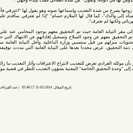
 الوجه. وتقول: "من شدة انفعالي قمت بإيذاء وجهي".
من شدة التعذيب وإسماعها صوته وهو يقول لها "اعترفي فأنا اعترفت
دك"، كما قال لها الملازم حسام" "إذا لم تعترفي سأقدم على الاعتداء
 لم تعترف".
لنيابة العامة حيث تم التحقيق معهم بوجود المحامي عبد علي العصفور
ق معهم عن وجود السلاح وتسجيل إفاداتهم عن الانتهاك التي حصلت لهم
هم من قبل منتسبي وزارة الداخلية. وأخل النيابة العامة سبيلهم عدا
العرادي الذي أوقف أسبوعا على ذمة التحقيق، عرض مجددا بعدها على النيابة العامة التي مددت توقيفه لمدة 15
لعرادي تعرض للتعذيب لانتزاع الاعترافات وآثار التعذيب ما زالت واضحة
لتحقيق الخاصة" المعنية بشؤون التعذيب للنظر في قضية موكله.
تاريخ المقال: 2014-03-31 05:46:17
عدد القراءات: 6783 قراءة |