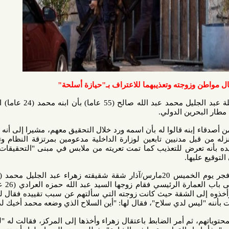
وجته وتعذيبهما للاعتراف بـ"حيازة أسلحة"
: أفادت عائلة عبد الجليل محمد عبد الله صالح (55 عاما) بأن ابنه محمد (24 عاما) اعتقل يوم
بنه قالوا له بأن اسمه ورد خلال التحقيق معهم، مشيرا إلى أنه بعد يومين
مدنيين تابعين لوزارة الداخلية مدعومين بمرتزقة النظام وتم تفتيش
عرض للتعذيب كما تمت تعريته من ملابس في مبنى "التحقيقات الجنائية"
ا.
وذكر أن مدنيين ملثمين داهموا فجر يوم الخميس 20مارس/آذار شقة شقيقته زهراء عبد الجليل محمد (20 عاما)،
حيث أكدت أنها سمعت ضربا على باب العمارة الرئيسي فقام زوجها السيد عبد الله حمزه العرادي (26 عاما) بفتح
 الشقة حيث كانت زوجته التي سألتهم عن سبب تقييده فقال لها أحدهم:
يس لدي سلاح"، فقال لها: "أين السلاح الذي وضعه محمد أخيك لديكم؟".
ثم أمر الضابط باعتقال زهراء وأخذها إلى المركز، فقالت له "لدي طفلة