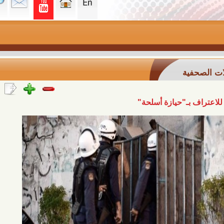
ة
ـ"حيازة أسلحة"