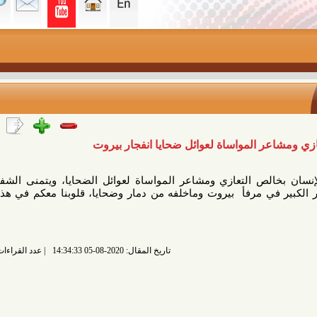
 المواساة لعوائل ضحايا انفجار بيروت
 التعازي ومشاعر المواساة لعوائل الضحايا، ويتمنى الشفاء العاجل
ي مرفأ بيروت وماخلفه من دمار وضحايا، قلوبنا معكم في هذه الأوقات
تاريخ المقال: 2020-08-05 14:34:33
عدد القراءات: 3910 قراءة |