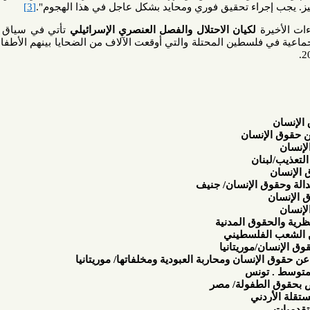
جراء تحقيق فوري ومحايد بشكل عاجل في هذا الهجوم".
[3]
ة
لكيان الاحتلال والفصل العنصري الإسرائيلي
تأتي في سياق استمراره
فلسطين المحتلة والتي أوقعت الآلاف من الضحايا بينهم الأطفال والنساء
نسان
ان
 الإنسان/ جنيف
ق المدنية
فلسطيني
موريتانيا
سان ومحاربة العبودية ومخلفاتها/ موريتانيا
ونس
فولة/ مصر
ني