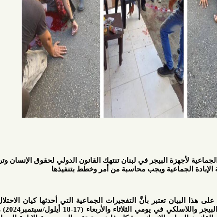
البيجر في لبنان تنتهك القانون الدولي لحقوق الإنسان وترقى إلى
جماعية ويجب محاسبة من أمر وخطط بتنفيذها
يان تعتبر بأنَّ التفجيرات الجماعية التي أحدثها كيان الاحتلال والفصل
العنصري الإسرائيلي في أجهزة البيجر واللاسلكي في يومي الثلاثاء والأربعاء (17-18 أيلول/سبتمبر2024) هي تنتهك