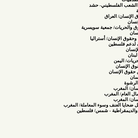
فلسطيني- حشد
لعراق
ت/ جمعية سويسرية
ان/ أستراليا
طين
ن
سان
ب
المغرب
ب
لعنف وسوء المعاملة/ المغرب
طية - شمس/ فلسطين