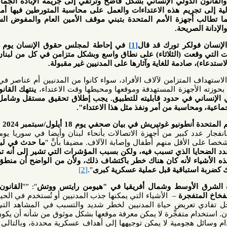
لدولي الإنساني بشكل فاضح وترتقي إلى جريمة الإبادة الجماعية؛ وهي
يم هذه الاعتداءات والعمل على محاسبة المتورطين فيها أمام العدالة
أجهزة الأمم المتحدة بتبني موقف الأمين العام والمفوض السامي في
يحة.
كر تورك قد قال
[1]
في إحاطة لمجلس حقوق الإنسان يوم 18 أيلول/
ت التي وقعت (الثلاثاء) على نطاق واسع وبشكل متزامن في كل من لبنان وسوريا،
ادمة للغاية وآثارها على المدنيين غير مقبولة.
متزامن لآلاف الأفراد، سواء كانوا من المدنيين أم عناصر في جماعات
هزة المستهدفة وموقعها ومحيطها وقت الاعتداء،
ينتهك القانون الدولي
ي في حدود قابليته للتطبيق. يجب إطلاق تحقيق مستقل وشامل وشفاف
بة من أمر ونفذ مثل هذا الاعتداء".
تيريش في بيان صحفي يوم 18 أيلول/سبتمبر 2024
عن القلق
د كبير من أجهزة الاتصالات بأنحاء لبنان وأيضا في سوريا يومي الثلاثاء
ما حدث في لبنان خطير
ي تسبب فيه، ولكن بسبب المؤشرات التي تشير إلى أنه تم تفجيرها
ء لأنه كان هناك خطر باكتشاف ذلك، ولأن من الواضح أن منطق جعل كل
تباقية قبل عملية عسكرية كبرى
".
[2]
أوسط وشمال أفريقيا في "هيومن رايتس ووتش
": ”"
القانون الإنساني
جرة
– الأشياء التي يمكنها جذب المدنيين أو تُستخدم في الحياة اليومية
تعريض حياة المدنيين لخطر شديد والتسبب في المشاهد التي ما تزال
 متفجِّرة لا يمكن معرفة موقعها بشكل موثوق من شأنه أن يكون عشوائيا
جومية لا يمكن توجيهها إلى أهداف عسكرية محددة، وبالتالي قد تصيب