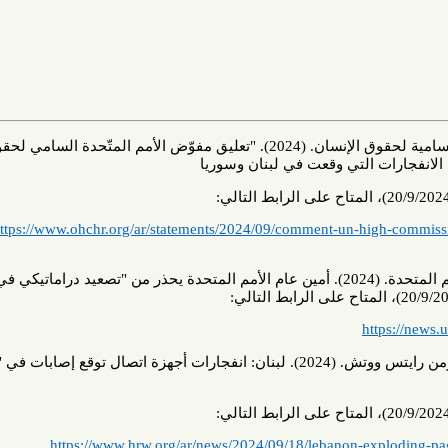
الموقع الرسمي للمفوضية السامية لحقوق الإنسان. (2024). "تعليق مفوّض الأمم المتّحدة السامي لحقوق
التي وقعت في لبنان وسوريا
https://www.ohchr.org/ar/statements/2024/09/comment-un-hi
الموقع الرسمي لمنظمة الأمم المتحدة. (2024). أمين عام الأمم المتحدة يحذر من "تصعيد دراماتيكي في لبنان".
ht
الموقع الرسمي لمنظمة هيومن رايتس ووتش. (2024). لبنان: انفجارات أجهزة اتصال توقع إصابات في "حزب
https://www.hrw.org/ar/news/2024/09/18/lebanon-ex