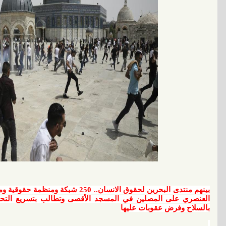
بينهم منتدى البحرين لحقوق الانسان.. 250 شبكة ومنظمة حقوقية ومدنية تدين اعتداءات
العنصري على المصلين في المسجد الأقصى
وتطالب بتسريع التح
بالسلاح وفرض عقوبات عليها