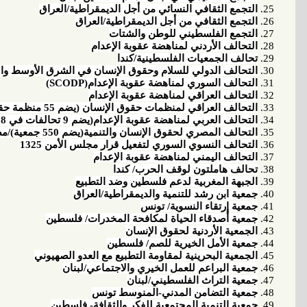
التجمع الثقافي النسائي من أجل الديمقراطية/العراق
التجمع الثقافي من أجل الديمقراطية/العراق
التجمع الفلسطيني للوطن والشتات
التحالف الأردني لمناهضة عقوبة الإعدام
تحالف الجمعيات الفلسطينية/كندا
التحالف الدولي للسلام وحقوق الإنسان في الشرق الأوسط وال
التحالف السوري لمناهضة عقوبة الإعدام(
SCODP
)
التحالف العراقي لمناهضة عقوبة الإعدام
التحالف العراقي لمنظمات حقوق الإنسان (يضم 55 منظمة حقوقية)
التحالف العربي لمناهضة عقوبة الإعدام(يضم 9 تحالفات في 8 دول عربية)
التحالف المصري لحقوق الإنسان والتنمية(يضم 550 جمعية)/مصر
التحالف النسوي السوري لتفعيل قرار مجلس الأمن 1325
التحالف اليمني لمناهضة عقوبة الإعدام
تحالف هاملتون لوقف الحرب/ كندا
الجبهة المغربية لدعم فلسطين وضد التطبيع
جمعية ابن رشد للتنمية والديمقراطية/العراق
جمعية إرتقاء النسوية/ تونس
جمعية أصدقاء الحياة لمكافحة المخدرات/ فلسطين
الجمعية الأردنية لحقوق الإنسان
جمعية الأمل الخيرية للصم/ فلسطين
الجمعية البحرينية لمقاومة التطبيع مع العدو الصهيوني
جمعية البراعم للعمل الخيري والاجتماعي/لبنان
جمعية التراث الفلسطيني/لبنان
جمعية التضامن المدني-المنوسط تونس
جمعية التنمية المجتمعية للفكر والثقافة- فلسطين