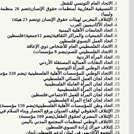
الاتحاد العام التونسي للشغل
التنسيقية المغ
وليبيا)
الإئتلاف المغربي لهيئات حقوق الإنسان (وتضم 23 هيئة)
اتحاد الأكاديميين العرب
اتحاد الجامعات الأهلية اليمنية
اتحاد الجمعيات والمراكز الثقافية(يضم 12جمعية)/فلسطين
اتحاد العمل النسوي/فلسطين
الاتحاد الفلسطيني العام للأشخاص ذوي الإعاقة
الاتحاد الفلسطيني للصم(يضم 8 مؤسسات)
اتحاد المرأة الاردنية
اتحاد النقابات العمالية المستقلة الأردني
الاتحاد الوطني للمرأة التونسية
الاتحاد الوطني للمؤسسات الأهلية الفلسطينية (يضم 320 مؤسسة)
اتحاد لجان العمل النسائي الفلسطيني
اتحاد لجان المرأة العاملة الفلسطينية
اتحاد لجان المرأة الفلسطيمية
اتحاد لجان المرأة للعمل الاجتماعي/فلسطين
اتحاد لجان كفاح المرأة الفلسطيني
اتحاد وطن للمؤسسات الأهلية الفلسطينية(يضم 150 مؤسسة)
الإئتلاف الحقوقي لوقف العدوان ورفع الحصار وبناء السلام في اليمن(يضم 10 منظمات من 
الإئتلاف المصري لحقوق الطفل(يضم 100 مؤسسة)
الائتلاف الوطني لمنظمات المجتمع المدني باليمن
إئتلاف حيراك إرادة النسوي/فلسطين
التجمع الأكاديمي في لبنان لدعم فلسطين/لبنان