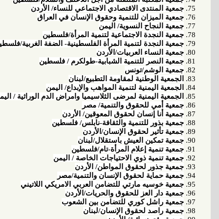
جمعية المنتدى الاقتصادي الاجتماعي للنساء/ الأردن
جمعية الميزان للتنمية وحقوق الإنسان في العراق
جمعية النجاح النسوية/ اليمن
جمعية النجدة الاجتماعية لتنمية المرأة/فلسطين
جمعية النجدة لتنمية المرأة الفلسطينية- الضفة الغربية/فلسطي
جمعية النساء العربيات/الأردن
جمعية النصر للتنمية الشبابية-طولكرم / فلسطين
جمعية الوشم/تونس
الجمعية الوطنية لمقاومة التطبيع/لبنان
الجمعية اليمنية لتنمية المواهب والإبداع/ اليمن
الجمعية اليمنية لمرضى الثلاسيميا وامراض الدم الوراثية / اليم
جمعية أمي للحقوق والتنمية/ مصر
جمعية أنا إنسان لحقوق المعوقين/ الأردن
جمعية بذور للتنمية والثقافة-نابلس/ فلسطين
جمعية تأثير لحقوق الإنسان/الأردن
جمعية تمكين العيش باستقلال/لبنان
جمعية تنمية إعلام المرأة-تام/فلسطين
جمعية تنمية ذوي الاحتياجات الخاصة / اليمن
جمعية جذور لحقوق المواطن/ الأردن
جمعية حماية لحقوق الإنسان والتنمية/مصر
جمعية خوسيه مارتي للتضامن العربي الامريكي اللاتيني
جمعية دار العز للحقوق والحريات/الأردن
جمعية راشل كوري للتضامن بين الشعوب
جمعية راصد لحقوق الإنسان/لبنان