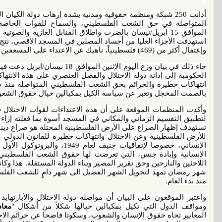
أدانت 250 شبكة ومنظمة حقوقية ومدنية بشدة إرهاب دولة الكيان
المتواصلة في حق الشعب الفلسطيني، والسماح للقوات الخاصة ل
الموافق 15 ابريل/نيسان بالضرب واطلاق القنابل الغازية وا
وإعتقال أكثر من (469) فلسطينياً، ناهيك عن الاعتداء على المسعفين والصحافيين لمنعهم من مساعدة الجرحى.
جاء ذلك في بيان وزع اليوم الإثنين 
الحكومية إلى إدانة دولة الاحتلال والفصل العنصري على هذه الانت
انتهاكات خطيرة والجرائم بحق الشعب الفلسطيني المتواصلة منذ 
بالصمت المخجل وتعبر عن سياسة الكيل بمكيالين حيال حقوق الشع
وأكدت المنظمات الموقعة على أن هذه الاعتداءات لقوات الاحتلا
لتطبيق التقسيم الزماني والمكاني في المسجد أسوة بما فعلته إزاء 
تستهدف إظهار الصراع على الأرض الفلسطينية المحتلة هو صراع ديني
للأرض الفلسطينية وعن الاحتلال وانتهاكات خطيرة للقانون الدولي ا
الإنسانية وإبادة جنس، التي تعرضت لها حقوق الشعب الفلسطيني
اللاجئين والنازحين وحق تقرير المصير وبناء الدولة المستقلة. هذا 
شهر رمضان تمهد لتحويل الشهر الفضيل الى شهر دامٍ للشعب الفل
منذ بدء العام.
واعتبر الموقعون على البيان أن مواصلة دولة الاحتلال والأبارته
ومواقف الدول التي تكيل بمكيالين حيالها شكلاً من أشكال "
معاد
المعايير تجاه حقوق الإنسان والشعوب، وسكوتا فاضحا عن جرائم الاحت