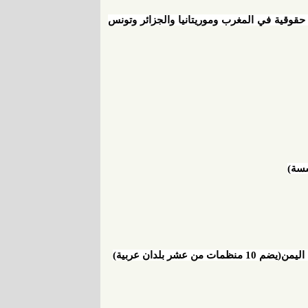
اربية لمنظمات حقوق الإنسان(تضم 26 منظمة حقوقية في المغرب وموريتانيا والجزائر وتونس
عشر بلدان عربية)