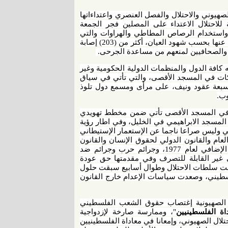
 الصهيوني والاحتلال والفصل العنصري واعتداءاتها
لاحتلال الاعتداء على المصلين فجر الجمعة
لصوتية واستخدام الرصاص المطاطي والهراوات والتي
استهدفت الأجزاء العليا من أجساد المصلين في المسجد الأقصى، نتج عنها بحسب شهود العيان، أكثر من (203) إصابة
الموافق 18 نيسان/ابريل دعت فيه كافة الدول والمنظمات الدولية الحكومية وغير
هاكات في المسجد الأقصى، والتي تأتي في سياق
سبعة عقود ونيف، على مرأى ومسمع دول تلوذ
وب.
ل في المسجد الأقصى تأتي ضمن مخطط تهويدي
المسجد الابراهيمي في الخليل، وفي اطار رؤية
 وليس صراعا ناجما عن الإستعمار الإستيطاني
لعام والقانون الدولي لحقوق الإنسان والقانون
الإنساني، خصوصا لإتفاقيات جنيف لعام 1949، والبروتوكول الأول الإضافي لعام 1977، وجرائم حرب وجرائم ضد
 غير القابلة للتصرف وفي مقدمتها حق عودة
وكانت سلطات الاحتلال وطوال أسابيع سبقت حلول
سطيني، وصعدت سياسات الإعدام خارج القانون
ايد الصهيونية إغتصاب حقوق الشعب الفلسطيني
اة الفلسطينيين
"، وممارسة صارخة لإزدواجية
لال الصهيوني، وإمعانا في معاداة الفلسطينيين