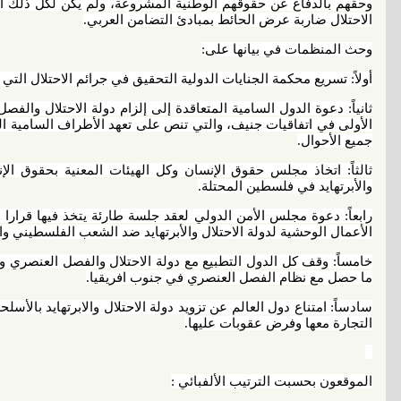
وحقهم بالدفاع عن حقوقهم الوطنية المشروعة، ولم يكن لكل ذلك أن 
الاحتلال ضاربة عرض الحائط بمبادئ التضامن العربي.
وحث المنظمات في بيانها على:
أولاً: تسريع محكمة الجنايات الدولية التحقيق في جرائم الاحتلال التي
ثانياً: دعوة الدول السامية المتعاقدة إلى إلزام دولة الاحتلال والف
الأولى في اتفاقيات جنيف، والتي تنص على تعهد الأطراف السامية الم
جميع الأحوال.
ثالثاً: اتخاذ مجلس حقوق الإنسان وكل الهيئات المعنية بحقوق الإ
والأبرتهايد في فلسطين المحتلة.
رابعاً: دعوة مجلس الأمن الدولي لعقد جلسة طارئة يتخذ فيها قرارا و
الأعمال الوحشية لدولة الاحتلال والأبرتهايد ضد الشعب الفلسطيني وال
خامساً: وقف كل الدول التطبيع مع دولة الاحتلال والفصل العنصري وق
ما حصل مع نظام الفصل العنصري في جنوب افريقيا.
سادساً: امتناع دول العالم عن تزويد دولة الاحتلال والابرتهايد بالأسلح
التجارة معها وفرض عقوبات عليها.
الموقعون بحسبت الترتيب الألفبائي :