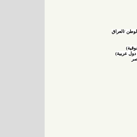
وطن /العراق