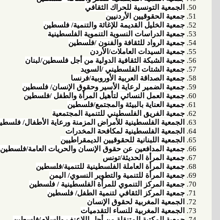
الجمعية التونسية للحراك الثقافي
جمعية الحقوقيين الأردنيين
جمعية الخليل القديمة للإغاثة والتنمية/ فلسطين
جمعية الدراسات النسوية التنموية الفلسطينية
جمعية الرواد للثقافة والفنون /فلسطين
جمعية السيدات العاملات/الأردن
جمعية الشبكة الثقافية الدولية من أجل فلسطين/لبنان
جمعية الشتات الفلسطيني /السويد
جمعية الصداقة العربية الأوروبية/فرنسا
جمعية الضمير لرعاية الأسير وحقوق الإنسان/ فلسطين
جمعية العمل النسائي لتأهيل المرأة والطفل /فلسطين
جمعية العناية بالبيئة والمجتمع/فلسطين
جمعية الفريق الفلسطيني للتنمية المجتمعية
الجمعية الفلسطينية للأمراض المزمنة ورعاية الأطفال/ فلسطي
الجمعية الفلسطينية لمكافحة المخدرات
الجمعية اللبنانية للحقوقيين الديمقراطيين
جمعية المدافعين عن حقوق الإنسان والحريات العامة/فلسطين
جمعية المرأة الحديثة/تونس
جمعية المرأة العاملة الفلسطينية للتنمية/فلسطين
جمعية المرأة للتنمية والتطوير النسوي/ اليمن
جمعية المركز التنموي للمرأة الفلسطينية / فلسطين
جمعية المركز الثقافي لتنمية الطفل/ فلسطين
الجمعية المغربية لحقوق الإنسان
الجمعية المغربية للنساء التقدميات
جمعية المكتبة المتنقلة من أجل اللاعنف والسلام/فلسطين