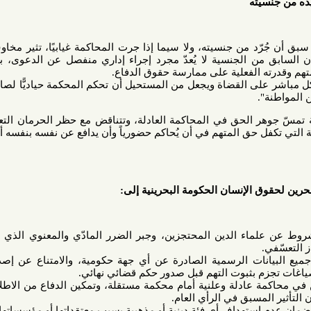
ته
ن جنسيته، ولا سيما إذا جرت المحاكمة غيابيًا، تثير مخاوف قانونية
ن الجنسية لا يُعدّ مجرد إجراء إداري منفصل عن الدعوى، بل ينعكس
 الفعلية على ممارسة حقوق الدفاع.
ى القضاة ويجعل من المستحيل أن تحكم المحكمة حياديًّا لصالح شخص
ر الحق في المحاكمة العادلة، وتتناقض مع حظر الحرمان التعسفي من
حق المتهم في أن يُحاكم حضورياً وأن يدافع عن نفسه بنفسه أو بواسطة
 الإنسان الحكومة البحرينية إلى:
ماء الدين المحتجزين، وجبر الضرر المادّي والمعنوي الذي لحق بهم،
نات الرسمية الصادرة عن أي جهة حكومية، والامتناع عن إصدار بيانات
بثبوت التهم قبل صدور حكم قضائي نهائي.
ادلة وعلنية أمام محكمة مستقلة، وتمكين الدفاع من الاطلاع الكامل
مسبق في الرأي العام.
ستهداف أي فئة دينية أو مذهبية بسبب معتقداتها أو مؤسساتها الدينية أو