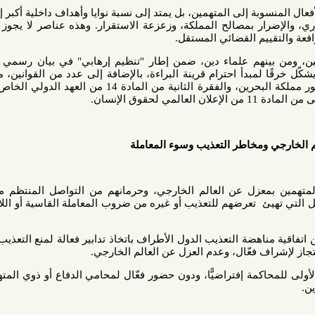
 إلى المتهمين، بل يمتد إلى نسبة نوايا وأهداف داخلية أكبر إليهم، مثل
ر بمصالح المملكة، وزعزعة الاستقرار. وهذه عناصر لا يجوز الجزم بها
ييم القضائي المستقل.
نهم علماء دين، ضمن إطار "تنظيم إرهابي" في بيان رسمي صادر عن
بدأ احترام قرينة البراءة، بالإضافة إلى عدد من القوانين، من جملتها
الفقرة ج من المادة 20 من دستور مملكة البحرين، والفقرة الثانية من المادة 14 من العهد الدولي الخاص بالحقوق
ن.
ومخاطر التعذيب وسوء المعامل
ة
معزل عن العالم الخارجي، وحرمانهم من التواصل المنتظم مع أسرهم
 تعرضهم للتعذيب أو غيره من ضروب المعاملة القاسية أو اللاإنسانية أو
 و 12 و 16 من اتفاقية مناهضة التعذيب الدول الأطراف باتخاذ تدابير فعالة لمنع التعذيب الجسدي
فعّال، وعدم العزل عن العالم الخارجي.
مة إفتراضيًّا، ودون حضور فعّال لمحامي الدفاع أو ذوي المتهمين، يثير