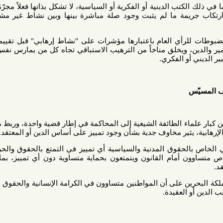
ب الدينية أو الفكرية أو السياسية، لا تشكل بذاتها فعلاً مجرّمًا، كما أن
ريمة ما لم يثبت وجود صلة مباشرة بينها وبين نشاط غير مشروع وفقًا
أي العام باعتبارها مؤشرات على "نشاط إرهابي" قبل تقييمها قضائياً
 ويخلق مناخاً من الترهيب الاستباقي تجاه كل من يمارس نفس الحقوق
و الفكري.
اء الطائفة الشيعية إلى المحاكمة في إطار قضية واحدة، وربط مؤسساتها
يثير مخاوف جدية بشأن وجود تمييز على أساس الدين أو المعتقد.
 الخاص بالحقوق المدنية والسياسية أي تمييز في التمتع بالحقوق والحريات، كما
ص متساوون أمام القانون ويتمتعون بحماية متساوية دون أي تمييز، بما في ذلك
ملكة البحرين على أن المواطنين متساوون في الكرامة الإنسانية والحقوق والواجبات
العقيدة.