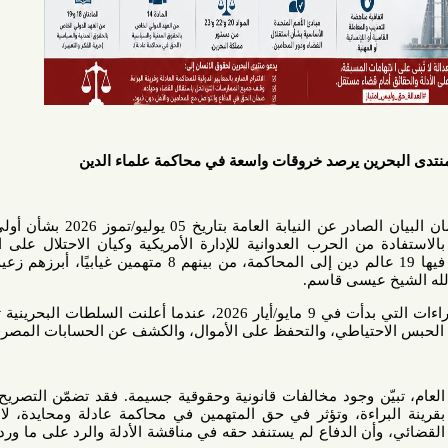
بحرين يرصد خروقات واسعة في محاكمة علماء الدين
تابع منتدى البحرين لحقوق الإنسان البيان الصادر عن النيابة العامة بتاريخ 05 يوليو/تموز 2026 بشأن أولى جلسات
ن الحرب العدوانية للإدارة الأمريكية وكيان الاحتلال على الجمهورية
الإسلامية في إيران، والتي أُحيل فيها 19 عالم دين إلى المحاكمة، من بينهم 8 متهمين غيابيًا، أبرزهم زعيم الطائفة
عيسى قاسم.
وتأتي هذه المحاكمة امتدادًا للإجراءات التي بدأت في 9 مايو/أيار 2026، عندما أعلنت السلطات البحرينية توقيف 41
حتياطي، والتحفظ على الأموال، والكشف عن الحسابات المصرفية.
ن وجود مخالفات قانونية وحقوقية جسيمة. فقد تضمّن التصريح الرسمي
اءة، وتؤثر في حق المتهمين في محاكمة عادلة ومحايدة، لا سيما أن
أن الدفاع لم يستنفد حقه في مناقشة الأدلة والرد على ما ورد في ملف