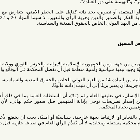
ة على دور العبادة".
، أو تصويره بحد ذاته كدليل على الخطر الأمني، يتعارض مع الضمانات
الدستورية والدولية المتعلقة بحرية الفكر والضمير والدين وحرية الرأي والتعبير، لا سيما المواد 20 و 22 و 23 من
وبين الجمهورية الإسلامية الإيرانية والحرس الثوري وولاية الفقيه من
سياسية وأمنية منظّمة قبل أن تفصل المحكمة في الوقائع والأدلة.
ويعد هذا النهج مخالفًا للفقرة الثانية من المادة 14 من العهد الدولي الخاص بالحقوق المدنية والسياسية، التي تنص
بريئًا إلى أن تثبت إدانته قانونًا.
كما أكدت اللجنة المعنية بحقوق الإنسان، في تعليقها العام رقم (32)، أن السلطات العامة بما في ذلك أجهزة إنفاذ
 تصريحات توحي بإدانة المتهمين قبل صدور حكم نهائي، لأن مثل هذه
المحكمة.
 الارتباط بجهة خارجية، سياسيّة أو أمنيّة، يجب أن يخضع لأعلى معايير
تقلة ومحايدة، لا أن يُقدَّم للرأي العام في صياغة جازمة قبل صدور حكم