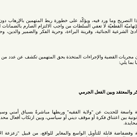
وما ورد فيه، ويؤكّد على خطورة ربط المتهمين بالإرهاب دون أي دليل
لقطعيّة لا تعفي السلطات من واجب الالتزام الصارم بالضمانات الدستورية
 الجنائية، وقرينة البراءة، وحرية الفكر والضمير والدين، وحرية الرأي
لقضية والإجراءات المتخذة بحق المتهمين تكشف عن عدد من الانتهاكات
د وبين الفعل الجرمي
ث عن "ولاية الفقيه" وربطها مباشرةً بسياق أمني وسياسي، بل
اعتناق فكرة أو موقف ديني أو سياسي، وبين ارتكاب أفعال محددة يجرّمها
ابلة للتأويل الواسع والمغاير للواقع، من قبيل "زعزعة الاستقرار"،