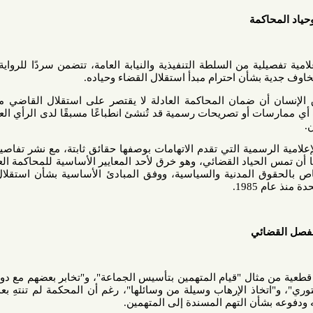
كمة
ة من السلطة التنفيذية والنيابة العامة، تتضمن سردًا للرواية الرسمية
بشأن احترام مبدأ استقلال القضاء وحياده.
ن ضمان المحاكمة العادلة لا يقتصر على استقلال القاضي من الناحية
أو تصريحات رسمية قد تُنشئ انطباعًا مسبقًا لدى الرأي العام أو لدى
سمية التي تقدم الاتهامات بوصفها حقائق ثابتة، مع نشر تفاصيل موسعة
ياد القضائي، وهو خرق لأحد المعايير الأساسية للمحاكمة العادلة وفق
الحقوق المدنية والسياسية، ووفق المبادئ الأساسية بشأن استقلال السلطة
.
ئي
ثال "قيام المتهمين بتأسيس الجماعة"، و"تخابر بعضهم مع دولة إيران"،
اذ الإرهاب وسيلة من وسائلها"، رغم أن المحكمة لم تنتهِ بعد من نظر
أن التهم المسندة إلى المتهمين.